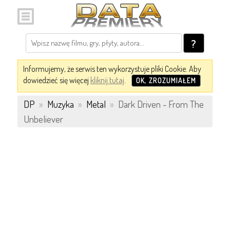
?
Informujemy, że serwis ten wykorzystuje pliki Cookie. Aby
dowiedzieć się więcej
kliknij tutaj
.
OK, ZROZUMIAŁEM
DP
»
Muzyka
»
Metal
»
Dark Driven - From The
Unbeliever