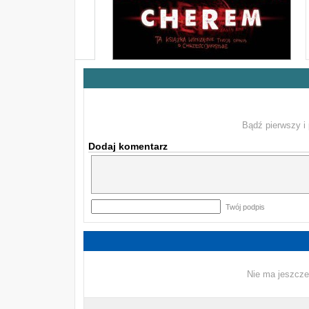
Bądź pierwszy i 
Dodaj komentarz
Twój podpis
Nie ma jeszcze