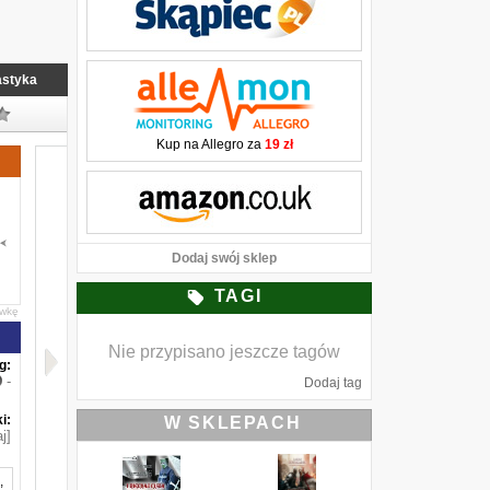
astyka
Kup na Allegro za
19 zł
Dodaj swój sklep
TAGI
awkę
Nie przypisano jeszcze tagów
g:
-
Dodaj tag
i:
W SKLEPACH
j]
,