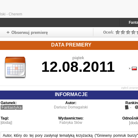
ski - Cherem
Fant
Obserwuj premierę
Oceń:
DATA PREMIERY
piątek
12.08.2011
zgłoś popr
INFORMACJE
Gatunek:
Autor:
Rankin
Fantastyka
Dariusz Domagalski
-
Tagi:
Wydawnictwo:
Odnośnik
[dodaj]
Fabryka Słów
[doda
Autor, który do tej pory zasłynął tematyką krzyżacką ("Gniewny pomruk burzy"