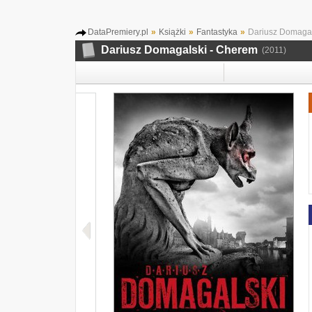
DataPremiery.pl
»
Książki
»
Fantastyka
»
Dariusz Domagal
Dariusz Domagalski - Cherem
(2011)