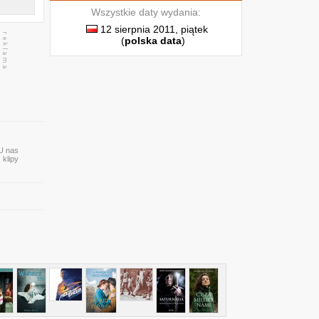
Wszystkie daty wydania:
12 sierpnia 2011, piątek
(
polska data
)
 U nas
 klipy