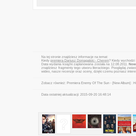
Na tej stronie znajdziesz informacje na temat:
Kiedy
premiera Dariusz Domagalski - Cherem
? Kiedy wychodzi
Data wydania książki zaplanowana została na 12.08.2011.
Nowa
znajdziesz fragmenty tego utworu literackiego. Pooglądaj
zwias
wideo, nasze recenzje oraz oceny, dzięki czemu poznasz inter
Zobacz również:
Premiera Enemy Of The Sun - [New Album]
|
H
Data ostatniej aktualizacji:
2015-09-20 16:48:14