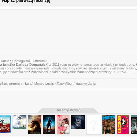
Napisz pierwszą recenzję
 Dariusz Domagalski - Cherem?
 książka Dariusz Domagalski
z 2011 roku to główny temat tego artykułu i tej podstrony.
tun
i przeczytaj naszą zapowiedź. Znajdziesz tutaj również galerię zdjęć, zwiastuny, trailery,
esujące nowości oraz zapowiedzi, a także wszystkie nadchodzące premiery 2011 roku.
ellraid premiera
|
LunchMoney Lewis - [New Album] data wydania
Recently Viewed