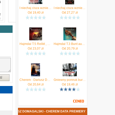
i
I niechaj cisza wznieci wojnę [Domagalski Dariusz]
I niechaj cisza wznieci wojnę mp3 Dariusz Domagalski - ebook
Od
19,40
zł
Od
27,27
zł
z
w
.
ą
,
y
Hajmdal T.5 Relikt , Dariusz Domagalski (Audiobook)
Hajmdal T.3 Bunt audiobook Dariusz Domagalski
"
Od
23,07
zł
Od
20,79
zł
e
,
dź
Cherem - Dariusz Domagalski
Gniewny pomruk burzy - Dariusz Domagalski (Audiobook)
Od
20,64
zł
Od
19,46
zł
ŻKA DARIUSZ DOMAGALSKI - CHEREM DATA PREMIERY