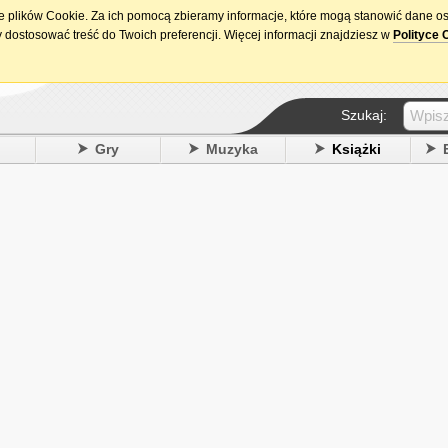
ie plików Cookie. Za ich pomocą zbieramy informacje, które mogą stanowić dane o
15. urodziny DataPremiery.pl
 dostosować treść do Twoich preferencji. Więcej informacji znajdziesz w
Polityce 
Szukaj:
y
Gry
Muzyka
Książki