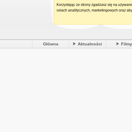
Korzystając ze strony zgadzasz się na używan
celach analitycznych, marketingowych oraz aby
Główna
Aktualności
Film