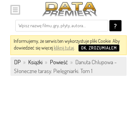
?
Informujemy, że serwis ten wykorzystuje pliki Cookie. Aby
dowiedzieć się więcej
kliknij tutaj
.
OK, ZROZUMIAŁEM
DP
»
Książki
»
Powieść
»
Danuta Chlupowa -
Słoneczne tarasy. Pielęgniarki. Tom 1