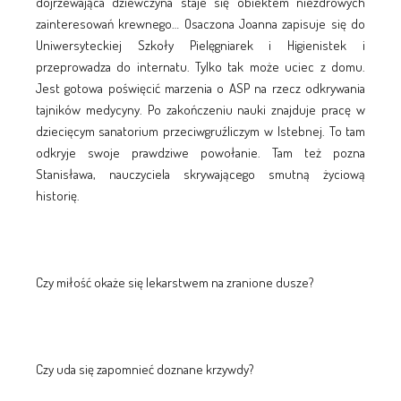
dojrzewająca dziewczyna staje się obiektem niezdrowych
zainteresowań krewnego… Osaczona Joanna zapisuje się do
Uniwersyteckiej Szkoły Pielęgniarek i Higienistek i
przeprowadza do internatu. Tylko tak może uciec z domu.
Jest gotowa poświęcić marzenia o ASP na rzecz odkrywania
tajników medycyny. Po zakończeniu nauki znajduje pracę w
dziecięcym sanatorium przeciwgruźliczym w Istebnej. To tam
odkryje swoje prawdziwe powołanie. Tam też pozna
Stanisława, nauczyciela skrywającego smutną życiową
historię.
Czy miłość okaże się lekarstwem na zranione dusze?
Czy uda się zapomnieć doznane krzywdy?