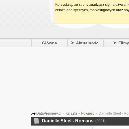
Korzystając ze strony zgadzasz się na używan
celach analitycznych, marketingowych oraz aby
Główna
Aktualności
Film
DataPremiery.pl
»
Książki
»
Powieść
»
Danielle Steel - R
Danielle Steel - Romans
(2021)