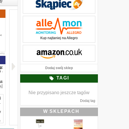
Kup najtaniej na Allegro
awkę
g:
Dodaj swój sklep
-
TAGI
i:
j]
Nie przypisano jeszcze tagów
j
Dodaj tag
.
W SKLEPACH
y
ę
ą