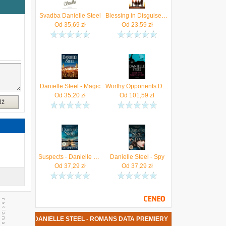
e
Svadba Danielle Steel
Blessing in Disguise : A Novel - Danielle Steel
j
Od
35,69
zł
Od
23,59
zł
k
h
Danielle Steel - Magic
Worthy Opponents Danielle Steel
Od
35,20
zł
Od
101,59
zł
dź
Suspects - Danielle Steel
Danielle Steel - Spy
Od
37,29
zł
Od
37,29
zł
 KSIĄŻKA DANIELLE STEEL - ROMANS DATA PREMIERY