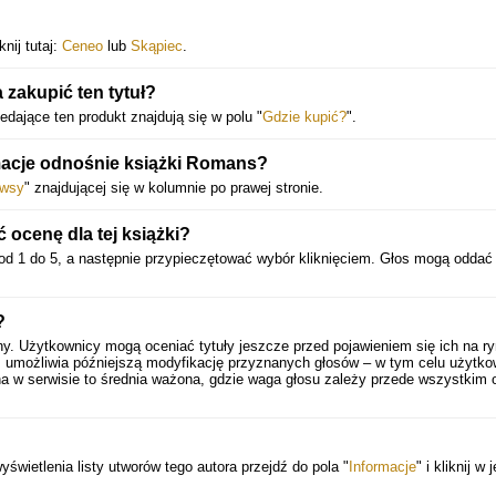
nij tutaj:
Ceneo
lub
Skąpiec
.
zakupić ten tytuł?
edające ten produkt znajdują się w polu "
Gdzie kupić?
".
macje odnośnie książki Romans?
wsy
" znajdującej się w kolumnie po prawej stronie.
ocenę dla tej książki?
od 1 do 5, a następnie przypieczętować wybór kliknięciem. Głos mogą oddać 
?
ny. Użytkownicy mogą oceniać tytuły jeszcze przed pojawieniem się ich na ry
 umożliwia późniejszą modyfikację przyznanych głosów – w tym celu użytko
a w serwisie to średnia ważona, gdzie waga głosu zależy przede wszystkim 
yświetlenia listy utworów tego autora przejdź do pola "
Informacje
" i kliknij w 