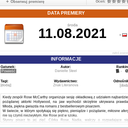
Obserwuj premierę
Oceń:
DATA PREMIERY
środa
11.08.2021
zgłoś popr
INFORMACJE
Gatunek:
Autor:
Rankin
Powieść
Danielle Steel
-
Tagi:
Wydawnictwo:
Odnośnik
[dodaj]
Znak Literanova
[doda
Kiedy zespół Rose McCarthy organizuje sesję okładkową z udziałem najbardzie
pożądanej aktorki Hollywood, na jaw wychodzi skrzętnie ukrywana prawda
Młoda, piękna gwiazda ma romans z bestsellerowym pisarzem.
W świecie, w którym spotykają się piękno, pieniądze i pożądanie, miłosne afer
nie są czymś niezwykłym. Ale Rose jest w szoku.
Słynny pisarz to jej zięć. Córka Rose, Nadia, walczy o rozpadające si
małżeństwo i ukrywa bolesną prawdę o romansie męża. Trzy siostry Nadii usiłuj