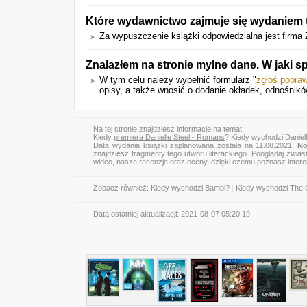
Które wydawnictwo zajmuje się wydaniem t
Za wypuszczenie książki odpowiedzialna jest firma 
Znalazłem na stronie mylne dane. W jaki
W tym celu należy wypełnić formularz "
zgłoś popra
opisy, a także wnosić o dodanie okładek, odnośnikó
Na tej stronie znajdziesz informacje na temat:
Kiedy
premiera Danielle Steel - Romans
? Kiedy wychodzi Daniel
Data wydania książki zaplanowana została na 11.08.2021.
No
znajdziesz fragmenty tego utworu literackiego. Pooglądaj
zwias
wideo, nasze recenzje oraz oceny, dzięki czemu poznasz inter
Zobacz również:
Kiedy wychodzi Bambi?
|
Kiedy wychodzi The 
Data ostatniej aktualizacji:
2021-08-07 05:20:19