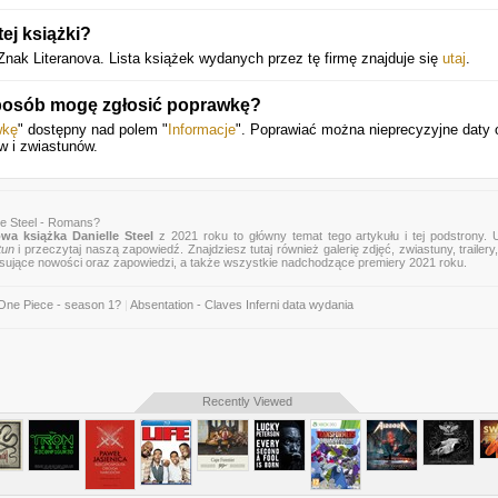
ej książki?
Znak Literanova. Lista książek wydanych przez tę firmę znajduje się
utaj
.
 sposób mogę zgłosić poprawkę?
wkę
" dostępny nad polem "
Informacje
". Poprawiać można nieprecyzyjne daty 
w i zwiastunów.
le Steel - Romans?
wa książka Danielle Steel
z 2021 roku to główny temat tego artykułu i tej podstrony. 
tun
i przeczytaj naszą zapowiedź. Znajdziesz tutaj również galerię zdjęć, zwiastuny, trailery,
esujące nowości oraz zapowiedzi, a także wszystkie nadchodzące premiery 2021 roku.
One Piece - season 1?
|
Absentation - Claves Inferni data wydania
Recently Viewed