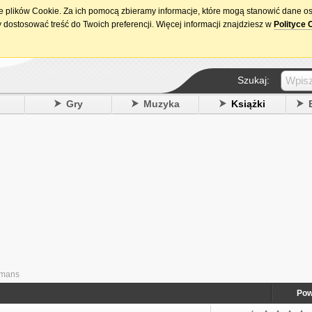
ie plików Cookie. Za ich pomocą zbieramy informacje, które mogą stanowić dane o
15. urodziny DataPremiery.pl
 dostosować treść do Twoich preferencji. Więcej informacji znajdziesz w
Polityce 
Szukaj:
y
Gry
Muzyka
Książki
omans
Pow