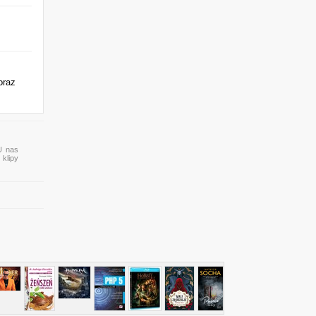
oraz
U nas
 klipy