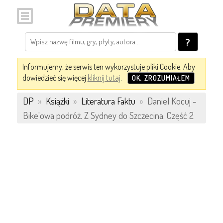
?
Informujemy, że serwis ten wykorzystuje pliki Cookie. Aby
dowiedzieć się więcej
kliknij tutaj
.
OK, ZROZUMIAŁEM
DP
»
Książki
»
Literatura Faktu
»
Daniel Kocuj -
Bike'owa podróż. Z Sydney do Szczecina. Część 2