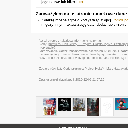
jego nazwę lub kliknij
utaj
.
Zauważyłem na tej stronie omyłkowe dane
Korektę można zgłosić korzystając z opcji "
zgłoś p
między innymi aktualizację daty, dodać lub zmienić o
Na tej stronie znajdziesz informacje na temat:
Kiedy
premiera Dan Ariely - Payoff. Ukryta logika kształtu
motywację?
Data wydania książki zaplanowana została na 13.01.2021.
Nowa
fragmenty tego utworu literackiego. Pooglądaj
zwiastun
i przec
nasze recenzje oraz oceny, dzięki czemu poznasz interesujące
Zobacz również:
Kiedy premiera Project Helix?
|
Mary data wyda
Data ostatniej aktualizacji:
2020-12-02 21:37:23