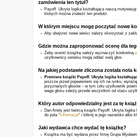
zamówienia ten tytuł?
Payoff. Ukryta logika kształtująca naszą motywację
których można znaleźć ten produkt.
W którym miejscu mogę poczytać nowe ko
Aby obejrzeć nowe wieści należy skorzystać z zakła
Gdzie można zaproponować ocenę dla tego
Żeby ocenić książkę należy wyznaczyć konkretną
w
użytkownicy serwisu mogą oddać swój głos.
Na jakiej podstawie zliczona została nota k
Premiera książki Payoff. Ukryta logika kształtuj
jeszcze przed pojawieniem się ich na rynku, wyraż
przyznanych głosów – w tym celu użytkownik powini
waga głosu zależy przede wszystkim od stażu użyt
Który autor odpowiedzialny jest za tę ksią
Dan Ariely jest twórcą książki Payoff. Ukryta logik
do pola "
Informacje
" i kliknij w jego nazwisko albo kl
Jaki wydawca chce wydać tę książkę?
Książka ma być wydana przez firmę Grupa Wydawnic