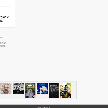
zgłosić
at.
naszą
dziesz
wideo,