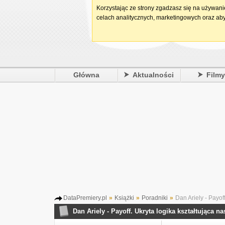
Korzystając ze strony zgadzasz się na używan
celach analitycznych, marketingowych oraz aby
Główna
Aktualności
Film
DataPremiery.pl
»
Książki
»
Poradniki
»
Dan Ariely - Payof
Dan Ariely - Payoff. Ukryta logika kształtująca 