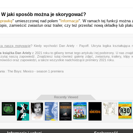
. W jaki sposób można je skorygować?
oprawkę
" umieszczonej nad polem "
Informacje
". W ramach tej funkcji można 
pis, zamieścić zwiastun oraz trailer, czy też przesłać nową okładkę lub plak
jąca naszą motywację
? Kiedy wychodzi Dan Ariely - Payoff. Ukryta logika kształtująca 
 książka Dan Ariely
z 2021 roku to główny temat tego artykułu i tej podstrony. U nas znaj
zytaj naszą zapowiedź. Znajdziesz tutaj również galerię zdjęć, zwiastuny, trailery, klipy 
 nowości oraz zapowiedzi, a także wszystkie nadchodzące premiery 2021 roku.
nia
|
The Boys: Mexico - season 1 premiera
Recently Viewed