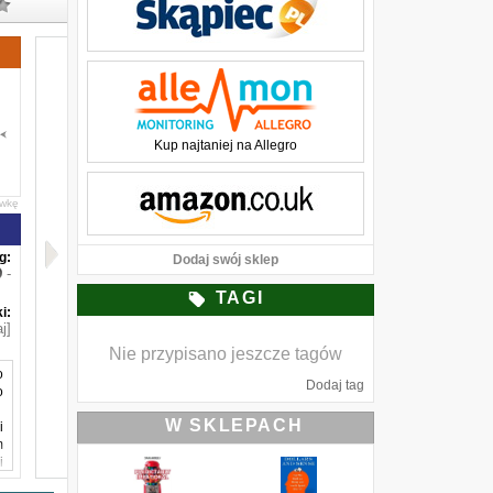
Kup najtaniej na Allegro
awkę
g:
Dodaj swój sklep
-
TAGI
i:
j]
Nie przypisano jeszcze tagów
o
Dodaj tag
o
W SKLEPACH
i
m
i
i