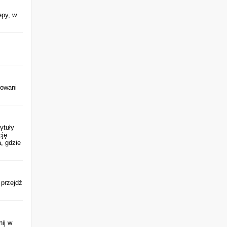
epy, w
rowani
ytuły
cję
, gdzie
 przejdź
ij w