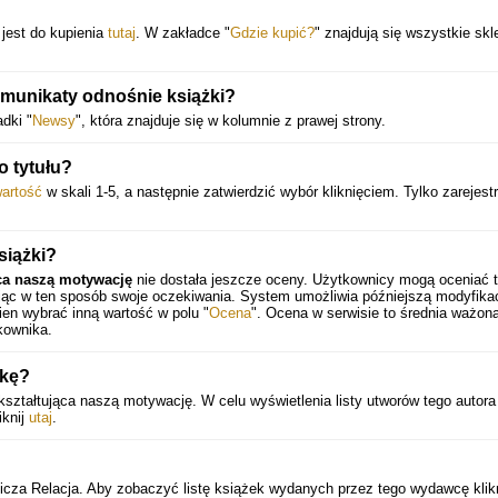
 jest do kupienia
tutaj
. W zakładce "
Gdzie kupić?
" znajdują się wszystkie skl
munikaty odnośnie książki?
dki "
Newsy
", która znajduje się w kolumnie z prawej strony.
 tytułu?
artość
w skali 1-5, a następnie zatwierdzić wybór kliknięciem. Tylko zarejest
siążki?
ąca naszą motywację
nie dostała jeszcze oceny. Użytkownicy mogą oceniać t
ając w ten sposób swoje oczekiwania. System umożliwia późniejszą modyfika
en wybrać inną wartość w polu "
Ocena
". Ocena w serwisie to średnia ważona
kownika.
żkę?
a kształtująca naszą motywację. W celu wyświetlenia listy utworów tego autora
iknij
utaj
.
za Relacja. Aby zobaczyć listę książek wydanych przez tego wydawcę klikn