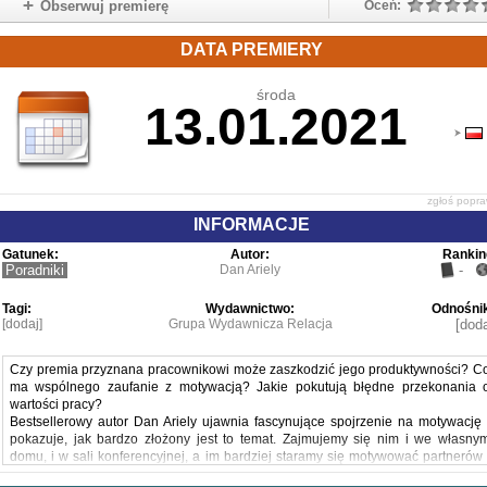
Obserwuj premierę
Oceń:
DATA PREMIERY
środa
13.01.2021
zgłoś popr
INFORMACJE
Gatunek:
Autor:
Rankin
Poradniki
Dan Ariely
-
Tagi:
Wydawnictwo:
Odnośnik
[dodaj]
Grupa Wydawnicza Relacja
[doda
Czy premia przyznana pracownikowi może zaszkodzić jego produktywności? C
ma wspólnego zaufanie z motywacją? Jakie pokutują błędne przekonania 
wartości pracy?
Bestsellerowy autor Dan Ariely ujawnia fascynujące spojrzenie na motywację 
pokazuje, jak bardzo złożony jest to temat. Zajmujemy się nim i we własny
domu, i w sali konferencyjnej, a im bardziej staramy się motywować partnerów 
dzieci, przyjaciół i współpracowników, tym wyraźniej widać, że historia motywacj