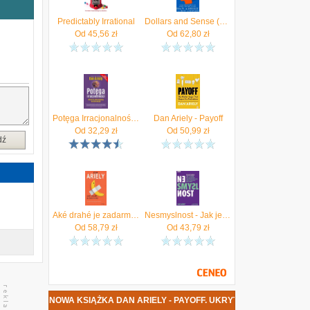
a
Predictably Irrational
Dollars and Sense (Ariely Dan)
:
Od
45,56
zł
Od
62,80
zł
Potęga Irracjonalności Ukryte Siły Które Wpływają Na Nasze Decyzje - Dan Ariely
Dan Ariely - Payoff
Od
32,29
zł
Od
50,99
zł
dź
Aké drahé je zadarmo Dan Ariely
Nesmyslnost - Jak je možné, že racionálně uvažující lidé uvěří neracionálním „pravdám“? Dan Ariely
Od
58,79
zł
Od
43,79
zł
NOWA KSIĄŻKA DAN ARIELY - PAYOFF. UKRYTA LOGIKA KSZ