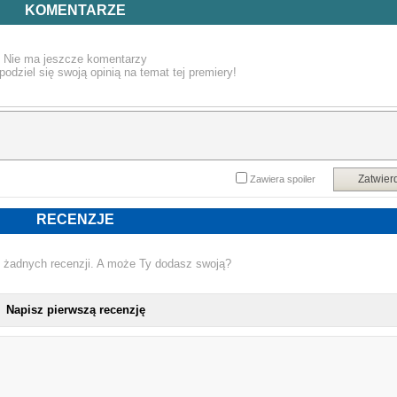
jest o wiele bardziej skomplikowana i fascynująca, niż zakładaliśmy.
KOMENTARZE
Ariely sprawdza, jak można wykorzystać wiedzę o motywacji do podejmowani
ważnych decyzji w życiu i spróbować odpowiedzieć na zasadnicze pytanie
dlaczego w ogóle cokolwiek robimy?
Nie ma jeszcze komentarzy
Powyższy opis pochodzi od wydawcy.
podziel się swoją opinią na temat tej premiery!
Zatwier
Zawiera spoiler
RECENZJE
 żadnych recenzji. A może Ty dodasz swoją?
Napisz pierwszą recenzję