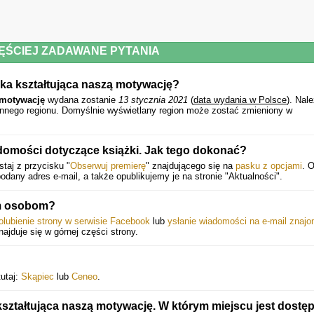
ĘŚCIEJ ZADAWANE PYTANIA
gika kształtująca naszą motywację?
ą motywację
wydana zostanie
13 stycznia 2021
(
data wydania w Polsce
).
Nale
 innego regionu. Domyślnie wyświetlany region może zostać zmieniony w
omości dotyczące książki. Jak tego dokonać?
taj z przycisku "
Obserwuj premierę
" znajdującego się na
pasku z opcjami
. 
any adres e-mail, a także opublikujemy je na stronie "Aktualności".
ym osobom?
olubienie strony w serwisie Facebook
lub
ysłanie wiadomości na e-mail znaj
znajduje się w górnej części strony.
tutaj:
Skąpiec
lub
Ceneo
.
kształtująca naszą motywację. W którym miejscu jest dostę