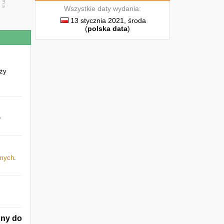
Wszystkie daty wydania:
13 stycznia 2021, środa
(
polska data
)
ży
O
omych
.
pny do