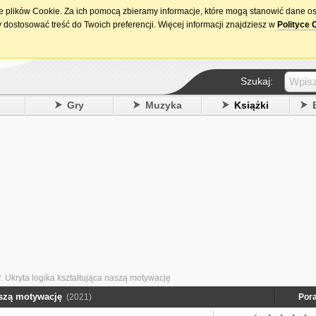
ie plików Cookie. Za ich pomocą zbieramy informacje, które mogą stanowić dane o
15. urodziny DataPremiery.pl
 dostosować treść do Twoich preferencji. Więcej informacji znajdziesz w
Polityce 
Szukaj:
y
Gry
Muzyka
Książki
f. Ukryta logika kształtująca naszą motywację
naszą motywację
(2021)
Pora