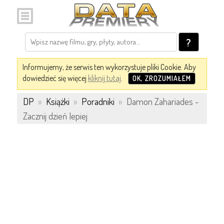
?
Informujemy, że serwis ten wykorzystuje pliki Cookie. Aby
dowiedzieć się więcej
kliknij tutaj
.
OK, ZROZUMIAŁEM
DP
»
Książki
»
Poradniki
»
Damon Zahariades -
Zacznij dzień lepiej