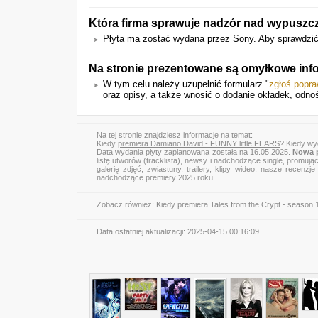
Która firma sprawuje nadzór nad wypuszcz
Płyta ma zostać wydana przez Sony. Aby sprawdzić in
Na stronie prezentowane są omyłkowe inf
W tym celu należy uzupełnić formularz "
zgłoś popr
oraz opisy, a także wnosić o dodanie okładek, odno
Na tej stronie znajdziesz informacje na temat:
Kiedy
premiera Damiano David - FUNNY little FEARS
? Kiedy wy
Data wydania płyty zaplanowana została na 16.05.2025.
Nowa p
listę utworów (tracklista), newsy i nadchodzące single, promują
galerię zdjęć, zwiastuny, trailery, klipy wideo, nasze recen
nadchodzące premiery 2025 roku.
Zobacz również:
Kiedy premiera Tales from the Crypt - season 
Data ostatniej aktualizacji:
2025-04-15 00:16:09