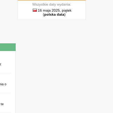
Wszystkie daty wydania:
16 maja 2025, piątek
(
polska data
)
z
nia o
 te