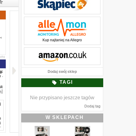
Kup najtaniej na Allegro
awkę
g:
Dodaj swój sklep
-
TAGI
i:
j]
Nie przypisano jeszcze tagów
j
Dodaj tag
W SKLEPACH
m
4
”
ą