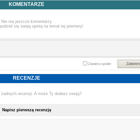
radość i ból. Jeszcze w 2025 roku Damiano wyruszy w światową tras
KOMENTARZE
koncertową, która obejmuje występy w Europie, Australii, Ameryce Północnej
Ameryce Południowej i Azji. 33 koncerty na pięciu kontynentach stanowi
prawdziwe świadectwo ambicji Damiano Davida.
Nie ma jeszcze komentarzy
podziel się swoją opinią na temat tej premiery!
Tracklista
1 Voices
2 Next Summer
Zatwier
Zawiera spoiler
3 Zombie Lady
RECENZJE
4 The Bruise
 żadnych recenzji. A może Ty dodasz swoją?
5 Sick of Myself
Napisz pierwszą recenzję
6 Angel
NOWA PŁYTA 
7 Tango