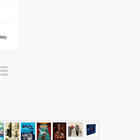
daty
dziesz
ównież
ystkie