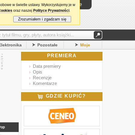
Logowanie
sobowe w świetle ustawy. Wykorzystujemy je w
Cookies
oraz naszej
Polityce Prywatności
.
Zrozumiałem i zgadzam się
Elektronika
Pozostałe
Moje
PREMIERA
Data premiery
Opis
Recenzje
Komentarze
GDZIE KUPIĆ?
Pop