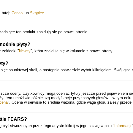
 tutaj:
Ceneo
lub
Skąpiec
.
edające ten produkt znajdują się po prawej stronie.
nośnie płyty?
 zakładki "
Newsy
", która znajduje się w kolumnie z prawej strony.
yty?
pięciopunktowej skali, a następnie potwierdzić wybór kliknięciem. Swój głos
szcze oceny. Użytkownicy mogą oceniać tytuły jeszcze przed pojawieniem si
 System umożliwia późniejszą modyfikację przyznanych głosów – w tym celu
cena
". Ocena w serwisie to średnia ważona, gdzie waga głosu zależy przede
ttle FEARS?
 płyt stworzonych przez tego artystę kliknij w jego nazwę w polu "
Informacje