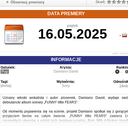
Obserwuj premierę
Oceń:
DATA PREMIERY
piątek
16.05.2025
zgłoś popr
INFORMACJE
Gatunek:
Arysta:
Rankin
Pop
Damiano David
-
Tagi:
Wytwórnia:
Odnośnik
[dodaj]
Sony
[doda
Uznany włoski wokalista i autor piosenek, Damiano David, wydaje swó
debiutancki album solowy „FUNNY little FEARS”.
Od momentu pojawienia się na scenie, projekt Damiano spotkał się z gorący
przyjęciem fanów na całym świecie. „FUNNY little FEARS” zawiera 1
niezwykłych utworów, a wśród nich światowy przebój „Born With A Broken Heart
oraz najnowszy singiel „Next Summer” , pełen surowych emocji, które przeplataj