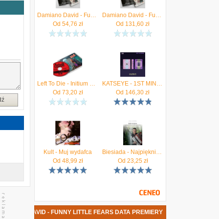
ę
,
Damiano David - Funny little Fears (Dreams) (CD)
Damiano David - Funny little Fears (Dreams) (2xWinyl)
ą
Od
54,76
zł
Od
131,60
zł
Left To Die - Initium Mortis (CD)
KATSEYE - 1ST MINI ALBUM (SIS (Soft Is Strong))
Od
73,20
zł
Od
146,30
zł
dź
Kult - Muj wydafca
Biesiada - Najpiękniejsze utwory biesiadne
Od
48,99
zł
Od
23,25
zł
DAMIANO DAVID - FUNNY LITTLE FEARS DATA PREMIERY