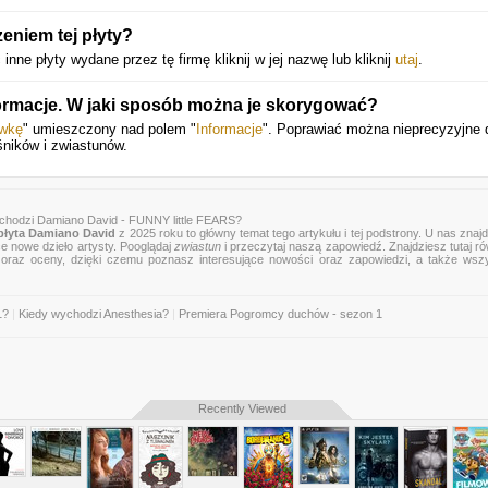
eniem tej płyty?
ne płyty wydane przez tę firmę kliknij w jej nazwę lub kliknij
utaj
.
ormacje. W jaki sposób można je skorygować?
awkę
" umieszczony nad polem "
Informacje
". Poprawiać można nieprecyzyjne 
śników i zwiastunów.
chodzi Damiano David - FUNNY little FEARS?
łyta Damiano David
z 2025 roku to główny temat tego artykułu i tej podstrony. U nas znaj
ce nowe dzieło artysty. Pooglądaj
zwiastun
i przeczytaj naszą zapowiedź. Znajdziesz tutaj r
zje oraz oceny, dzięki czemu poznasz interesujące nowości oraz zapowiedzi, a także wsz
1?
|
Kiedy wychodzi Anesthesia?
|
Premiera Pogromcy duchów - sezon 1
Recently Viewed