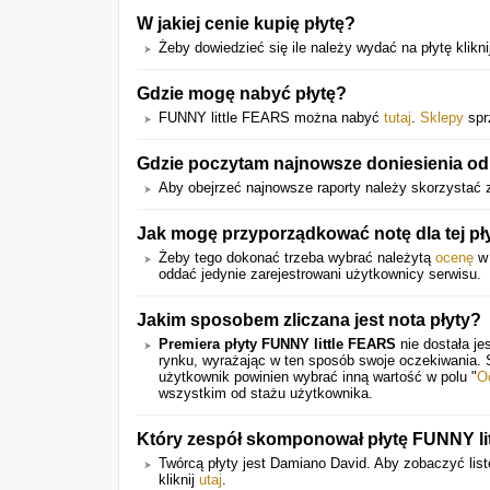
W jakiej cenie kupię płytę?
Żeby dowiedzieć się ile należy wydać na płytę kliknij
Gdzie mogę nabyć płytę?
FUNNY little FEARS można nabyć
tutaj
.
Sklepy
sprz
Gdzie poczytam najnowsze doniesienia od
Aby obejrzeć najnowsze raporty należy skorzystać z
Jak mogę przyporządkować notę dla tej pł
Żeby tego dokonać trzeba wybrać należytą
ocenę
w 
oddać jedynie zarejestrowani użytkownicy serwisu.
Jakim sposobem zliczana jest nota płyty?
Premiera płyty FUNNY little FEARS
nie dostała je
rynku, wyrażając w ten sposób swoje oczekiwania.
użytkownik powinien wybrać inną wartość w polu "
O
wszystkim od stażu użytkownika.
Który zespół skomponował płytę FUNNY li
Twórcą płyty jest Damiano David. Aby zobaczyć listę
kliknij
utaj
.