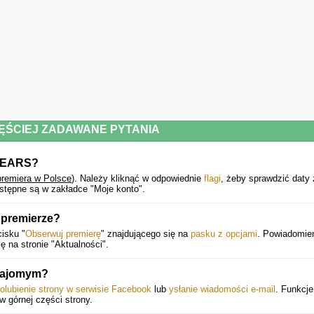
8 Born With a Broken Heart
9 Tangerine
10 Mars
11 The First Time
ĘŚCIEJ ZADAWANE PYTANIA
 FEARS?
12 Perfect Life
premiera w Polsce
).
Należy kliknąć w odpowiednie
flagi
, żeby sprawdzić daty 
ostępne są w zakładce "Moje konto".
13 Silverlines
 premierze?
14 SOLITUDE (No One Understands Me)
cisku "
Obserwuj premierę
" znajdującego się na
pasku z opcjami
. Powiadomie
ę na stronie "Aktualności".
znajomym?
olubienie strony w serwisie Facebook
lub
ysłanie wiadomości e-mail
. Funkcje
 w górnej części strony.