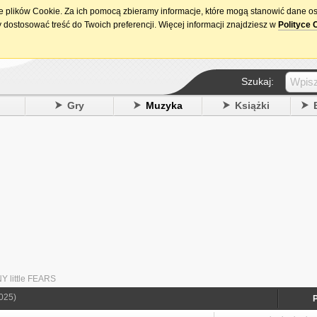
ie plików Cookie. Za ich pomocą zbieramy informacje, które mogą stanowić dane o
15. urodziny DataPremiery.pl
 dostosować treść do Twoich preferencji. Więcej informacji znajdziesz w
Polityce 
Szukaj:
y
Gry
Muzyka
Książki
 little FEARS
025)