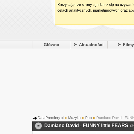
Korzystając ze strony zgadzasz się na używan
celach analitycznych, marketingowych oraz aby
Główna
Aktualności
Film
DataPremiery.pl
»
Muzyka
»
Pop
»
Damiano David - FUNNY
Damiano David - FUNNY little FEARS
(2