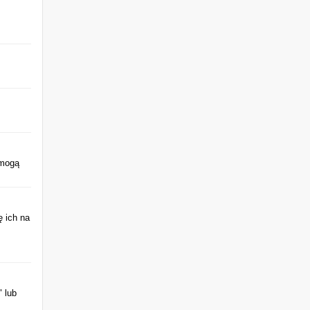
 mogą
ę ich na
" lub