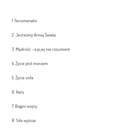
1. Fenomenalni
2. Jesteśmy Armią Świata
3. Mądrość – a ja jej nie rozumiem
4. Życie jest morzem
5. Życie osła
6. Ikary
7. Bogini wojny
8. Siła wyższa