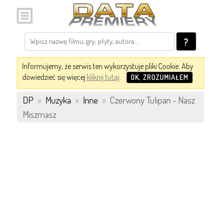
?
Informujemy, że serwis ten wykorzystuje pliki Cookie. Aby
dowiedzieć się więcej
kliknij tutaj
.
OK, ZROZUMIAŁEM
DP
»
Muzyka
»
Inne
»
Czerwony Tulipan - Nasz
Miszmasz