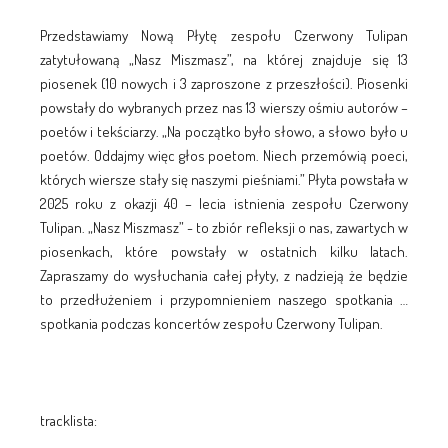
Przedstawiamy Nową Płytę zespołu Czerwony Tulipan
zatytułowaną „Nasz Miszmasz”, na której znajduje się 13
piosenek (10 nowych i 3 zaproszone z przeszłości). Piosenki
powstały do wybranych przez nas 13 wierszy ośmiu autorów –
poetów i tekściarzy. „Na początko było słowo, a słowo było u
poetów. Oddajmy więc głos poetom. Niech przemówią poeci,
których wiersze stały się naszymi pieśniami.” Płyta powstała w
2025 roku z okazji 40 – lecia istnienia zespołu Czerwony
Tulipan. „Nasz Miszmasz” - to zbiór refleksji o nas, zawartych w
piosenkach, które powstały w ostatnich kilku latach.
Zapraszamy do wysłuchania całej płyty, z nadzieją że będzie
to przedłużeniem i przypomnieniem naszego spotkania …
spotkania podczas koncertów zespołu Czerwony Tulipan.
tracklista: