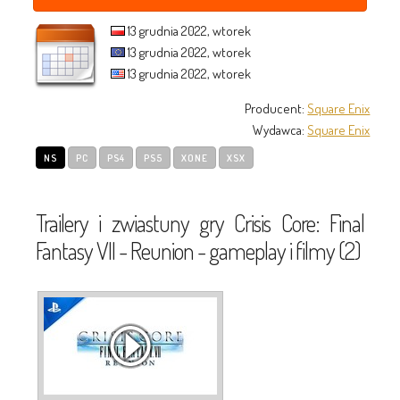
13 grudnia 2022, wtorek
13 grudnia 2022, wtorek
13 grudnia 2022, wtorek
Producent:
Square Enix
Wydawca:
Square Enix
NS
PC
PS4
PS5
XONE
XSX
Trailery i zwiastuny gry Crisis Core: Final
Fantasy VII - Reunion - gameplay i filmy (2)