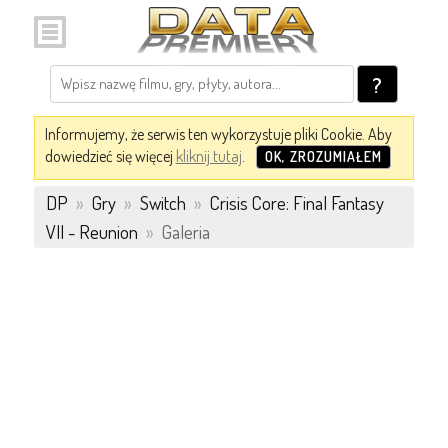
?
Informujemy, że serwis ten wykorzystuje pliki Cookie. Aby
dowiedzieć się więcej
kliknij tutaj
.
OK, ZROZUMIAŁEM
DP
»
Gry
»
Switch
»
Crisis Core: Final Fantasy
VII - Reunion
»
Galeria