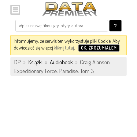
?
Informujemy, że serwis ten wykorzystuje pliki Cookie. Aby
dowiedzieć się więcej
kliknij tutaj
.
OK, ZROZUMIAŁEM
DP
»
Książki
»
Audiobook
»
Craig Alanson -
Expeditionary Force. Paradise. Tom 3