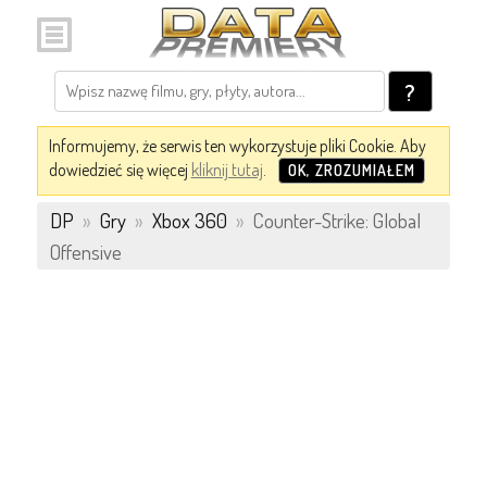
?
Informujemy, że serwis ten wykorzystuje pliki Cookie. Aby
dowiedzieć się więcej
kliknij tutaj
.
OK, ZROZUMIAŁEM
DP
»
Gry
»
Xbox 360
»
Counter-Strike: Global
Offensive