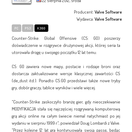
22 sierpnia 2012, środa
Producent:
Valve Software
Wydawca:
Valve Software
PC
PS3
X360
Counter-Strike: Global Offensive (CS: GO) poszerzy
doświadczenie w rozgrywce drużynowej akcji, której seria ta
utorowała drogę u swojego początku 12 lat temu.
CS: GO zawiera nowe mapy, postacie i rodzaje broni oraz
dostarcza zaktualizowane wersje klasycznej zawartości CS
(de_dust itd.). Ponadto CS:GO przedstawi także nowe tryby
gry, dobór graczy, tablice wyników i wiele więcej.
"Counter-Strike zaskoczyło branżę gier, gdy nieoczekiwanie
MODYFIKACJA stała się najczęściej rozgrywaną komputerową
grą akcji online na całym świecie niemal natychmiast po jej
wydaniu w sierpniu 1999 r.", powiedział Doug Lombardi z Valve.
"Przez kolejne 12 lat gra kontynuowała swoją passę, będąc