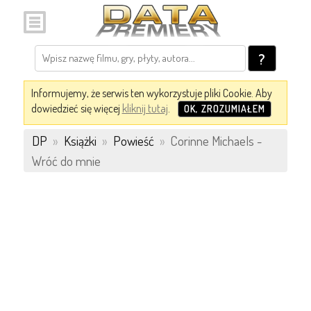
?
Informujemy, że serwis ten wykorzystuje pliki Cookie. Aby
dowiedzieć się więcej
kliknij tutaj
.
OK, ZROZUMIAŁEM
DP
»
Książki
»
Powieść
»
Corinne Michaels -
Wróć do mnie