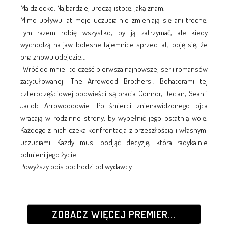
Ma dziecko. Najbardziej uroczą istotę, jaką znam.
Mimo upływu lat moje uczucia nie zmieniają się ani trochę.
Tym razem robię wszystko, by ją zatrzymać, ale kiedy
wychodzą na jaw bolesne tajemnice sprzed lat, boję się, że
ona znowu odejdzie...
"Wróć do mnie" to część pierwsza najnowszej serii romansów
zatytułowanej "The Arrowood Brothers". Bohaterami tej
czteroczęściowej opowieści są bracia Connor, Declan, Sean i
Jacob Arrowoodowie. Po śmierci znienawidzonego ojca
wracają w rodzinne strony, by wypełnić jego ostatnią wolę.
Każdego z nich czeka konfrontacja z przeszłością i własnymi
uczuciami. Każdy musi podjąć decyzję, która radykalnie
odmieni jego życie.
Powyższy opis pochodzi od wydawcy.
ZOBACZ WIĘCEJ PREMIER...