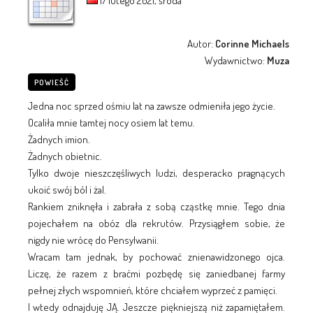
17 lutego 2021, środa
Autor:
Corinne Michaels
Wydawnictwo:
Muza
POWIEŚĆ
Jedna noc sprzed ośmiu lat na zawsze odmieniła jego życie.
Ocaliła mnie tamtej nocy osiem lat temu.
Żadnych imion.
Żadnych obietnic.
Tylko dwoje nieszczęśliwych ludzi, desperacko pragnących
ukoić swój ból i żal.
Rankiem zniknęła i zabrała z sobą cząstkę mnie. Tego dnia
pojechałem na obóz dla rekrutów. Przysiągłem sobie, że
nigdy nie wrócę do Pensylwanii.
Wracam tam jednak, by pochować znienawidzonego ojca.
Liczę, że razem z braćmi pozbędę się zaniedbanej farmy
pełnej złych wspomnień, które chciałem wyprzeć z pamięci.
I wtedy odnajduję JĄ. Jeszcze piękniejszą niż zapamiętałem.