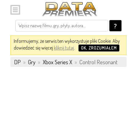
?
Informujemy, że serwis ten wykorzystuje pliki Cookie. Aby
dowiedzieć się więcej
kliknij tutaj
.
OK, ZROZUMIAŁEM
DP
»
Gry
»
Xbox Series X
»
Control Resonant