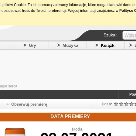
ie plików Cookie. Za ich pomocą zbieramy informacje, które mogą stanowić dane o
15. urodziny DataPremiery.pl
 dostosować treść do Twoich preferencji. Więcej informacji znajdziesz w
Polityce 
Szukaj:
y
Gry
Muzyka
Książki
agie serca
Pow
Obserwuj premierę
Oceń:
DATA PREMIERY
środa