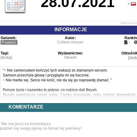
28.07.2021
zgłoś popr
INFORMACJE
Gatunek:
Autor:
Rankin
Powieść
Colleen Hoover
-
Tagi:
Wydawnictwo:
Odnośnik
[dodaj]
Otwarte
[doda
"− Nie zamierzałam kończyć tych wakacji ze złamanym sercem.
Samson przechyla głowę i przygląda mi się bacznie.
− Nie martw się. Serce nie kość, nie da się go naprawdę złamać. "
Ponure życie i nazwisko to jedyne, co rodzice dali Beyah.
Resztę zawdzięcza samej sobie. Ciężko pracowała, żeby zdobyć stypendium 
dostać się na wymarzone studia.
Kiedy dwa miesiące przed wyjazdem na uczelnię jej matka niespodziewani
KOMENTARZE
umiera, Beyah traci dach nad głową. Musi spędzić resztę lata z ojcem, któreg
prawie nie zna. Zamierza nie wychylać się i bezproblemowo przeczekać czas d
studiów, ale jej nowy, przystojny sąsiad Samson torpeduje ten plan.
Nie ma jeszcze komentarzy
Na pozór nic ich nie łączy. Ona wychowała się w biedzie, on pochodzi z bogate
podziel się swoją opinią na temat tej premiery!
rodziny.
Jednak oboje lubią smutne rzeczy i natychmiast wyczuwają swoją wrażliwość