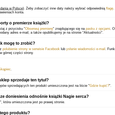
ydania w Polsce
).
Żeby zobaczyć inne daty należy wybrać odpowiednią
flagę
.
awieniach konta.
orty o premierze książki?
taj z przycisku "
Obserwuj premierę
" znajdującego się na
pasku z opcjami
. O
any adres e-mail, a także opublikujemy je na stronie "Aktualności".
k mogę to zrobić?
ez
polubienie strony w serwisie Facebook
lub
ysłanie wiadomości e-mail
. Funk
 w górnej części strony.
Skąpiec
.
klep sprzedaje ten tytuł?
lepów sprzedających ten produkt umieszczona jest na liście "
Gdzie kupić?
".
ze doniesienia odnośnie książki Nagie serca?
", która umieszczona jest po prawej stronie.
 tego produktu?