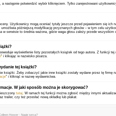
, a następnie potwierdzić wybór kliknięciem. Tylko zarejestrowani użytkownic
oceny. Użytkownicy mogą oceniać tytuły jeszcze przed pojawieniem się ich n
 umożliwia późniejszą modyfikację przyznanych głosów – w tym celu użytko
a w serwisie to średnia ważona, gdzie waga głosu zależy przede wszystkim 
iążki?
owoduje wyświetlenie listy pozostałych książek od tego autora. Z funkcji te
e
" i klikając w nazwisko pisarza.
danie tej książki?
 książki. Żeby zobaczyć jakie inne książki zostały wydane przez tę firmę n
acje
" i kliknąć w nazwę wydawnictwa.
ormacje. W jaki sposób można je skorygować?
umieszczony
tutaj
. W ramach tej funkcji można zgłosić między innymi aktualiza
z trailer, czy też przesłać nową okładkę lub plakat.
Colleen Hoover - Nagie serca?