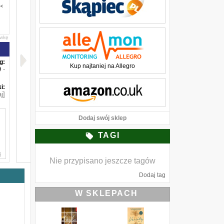
awkę
g:
Kup najtaniej na Allegro
-
i:
j]
Dodaj swój sklep
TAGI
i
Nie przypisano jeszcze tagów
e
Dodaj tag
o
o
W SKLEPACH
j
.