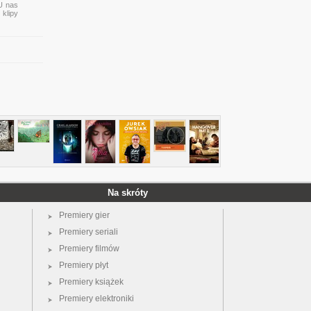
 U nas
 klipy
Na skróty
Premiery gier
Premiery seriali
Premiery filmów
Premiery płyt
Premiery książek
Premiery elektroniki