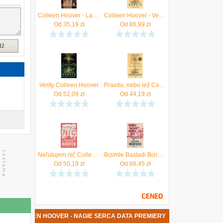
y
a
Colleen Hoover - Layla
Colleen Hoover - Verity
w
Od
35,19
zł
Od
86,99
zł
dź
Verity Colleen Hoover
Pravda, nebo lež Colleen Hoover
Od
52,09
zł
Od
44,19
zł
Neľutujem nič Colleen Hoover
Bizimle Basladi Bizimle Bitti Colleen Hoover
Od
50,19
zł
Od
66,45
zł
ŻKA COLLEEN HOOVER - NAGIE SERCA DATA PREMIERY