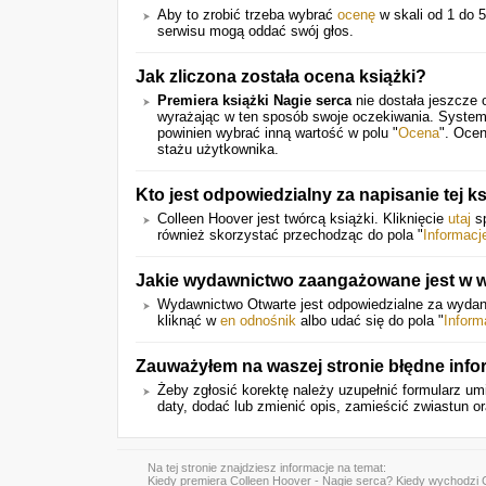
Aby to zrobić trzeba wybrać
ocenę
w skali od 1 do 5
serwisu mogą oddać swój głos.
Jak zliczona została ocena książki?
Premiera książki Nagie serca
nie dostała jeszcze 
wyrażając w ten sposób swoje oczekiwania. System
powinien wybrać inną wartość w polu "
Ocena
". Ocen
stażu użytkownika.
Kto jest odpowiedzialny za napisanie tej ks
Colleen Hoover jest twórcą książki. Kliknięcie
utaj
sp
również skorzystać przechodząc do pola "
Informacj
Jakie wydawnictwo zaangażowane jest w wy
Wydawnictwo Otwarte jest odpowiedzialne za wydanie
kliknąć w
en odnośnik
albo udać się do pola "
Inform
Zauważyłem na waszej stronie błędne inf
Żeby zgłosić korektę należy uzupełnić formularz 
daty, dodać lub zmienić opis, zamieścić zwiastun ora
Na tej stronie znajdziesz informacje na temat:
Kiedy
premiera Colleen Hoover - Nagie serca
? Kiedy wychodzi 