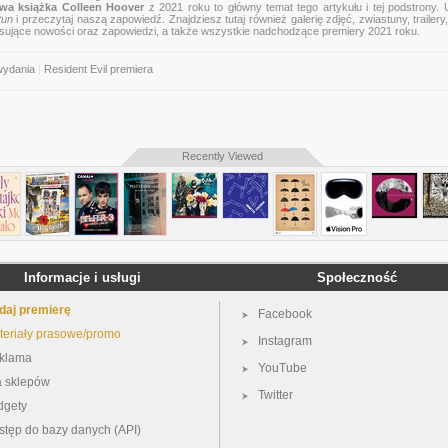
wa książka Colleen Hoover
z 2021 roku to główny temat tego artykułu i tej podstrony.
tun
i przeczytaj naszą zapowiedź. Znajdziesz tutaj również galerię zdjęć, zwiastuny, trailery,
esujące nowości oraz zapowiedzi, a także wszystkie nadchodzące premiery 2021 roku.
wydania
|
Resident Evil premiera
Recently Viewed
Informacje i usługi
Społeczność
daj premierę
Facebook
teriały prasowe/promo
Instagram
klama
YouTube
a sklepów
Twitter
dgety
stęp do bazy danych (API)