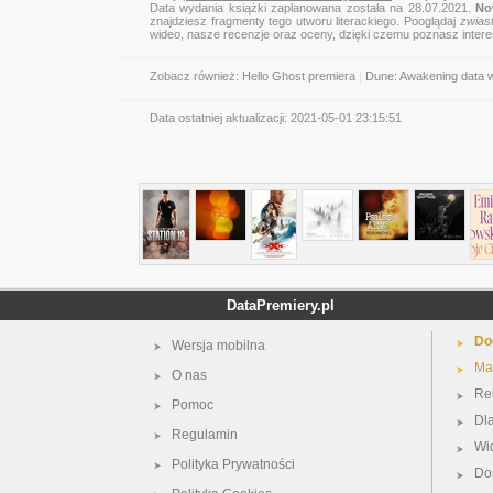
Data wydania książki zaplanowana została na 28.07.2021.
No
znajdziesz fragmenty tego utworu literackiego. Pooglądaj
zwias
wideo, nasze recenzje oraz oceny, dzięki czemu poznasz inter
Zobacz również:
Hello Ghost premiera
|
Dune: Awakening data 
Data ostatniej aktualizacji:
2021-05-01 23:15:51
DataPremiery.pl
Do
Wersja mobilna
Ma
O nas
Re
Pomoc
Dl
Regulamin
Wi
Polityka Prywatności
Do