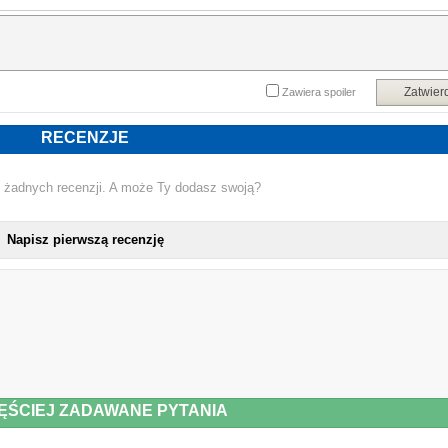
Kiedy sympatia przeradza się w namiętność, wspólnie postanawiają, że połącz
ich tylko wakacyjny romans. Jednak gdy prawda o przeszłości Samson
wychodzi na jaw, Beyah musi się wycofać lub zaryzykować kolejny cios prosto 
serce...
Powyższy opis pochodzi od wydawcy.
Zatwier
Zawiera spoiler
RECENZJE
 żadnych recenzji. A może Ty dodasz swoją?
Napisz pierwszą recenzję
ĘŚCIEJ ZADAWANE PYTANIA
NOWA KSIĄ