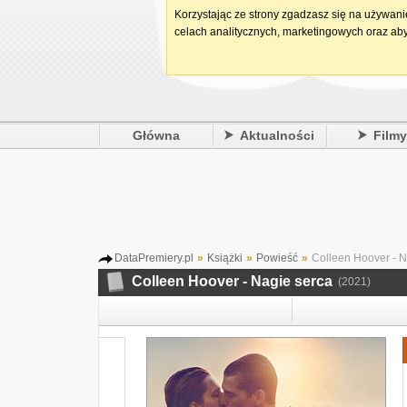
Korzystając ze strony zgadzasz się na używan
celach analitycznych, marketingowych oraz aby
Główna
Aktualności
Film
DataPremiery.pl
»
Książki
»
Powieść
»
Colleen Hoover - N
Colleen Hoover - Nagie serca
(2021)