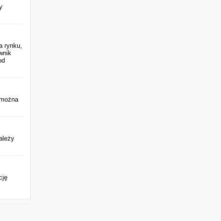
y
a rynku,
wnik
od
j można
ależy
cję