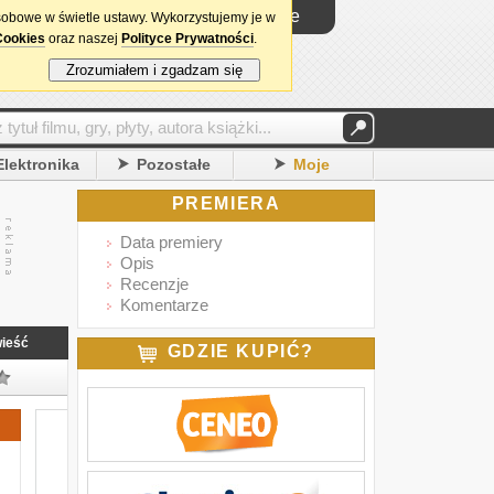
Logowanie
sobowe w świetle ustawy. Wykorzystujemy je w
Cookies
oraz naszej
Polityce Prywatności
.
Zrozumiałem i zgadzam się
Elektronika
Pozostałe
Moje
PREMIERA
Data premiery
Opis
Recenzje
Komentarze
ieść
GDZIE KUPIĆ?