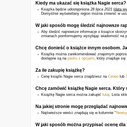
Kiedy ma ukazać się książka Nagie serca?
Książka będzie udostępniona
28 lipca 2021
(
data w
Domyślnie wyświetlany region można zmienić w ust
W jaki sposób mogę śledzić najnowsze rap
Aby śledzić najnowsze informacje o książce skorzys
zmianach poinformujemy wysyłając wiadomość na pod
Chcę donieść o książce innym osobom. Ja
Książkę można zarekomendować znajomym poprz
dostępne są na
pasku z opcjami
, który znajduje się
Za ile zakupię książkę?
Cenę książki Nagie serca znajdziesz na
Ceneo
lub
Chcę zamówić książkę Nagie serca. Który s
Książkę Nagie serca można zakupić
tutaj
. Lista sk
Na jakiej stronie mogę przeglądać najnows
Najświeższe wieści znajdują się w kolumnie "
Newsy
W jaki sposób można przypisać ocenę dla