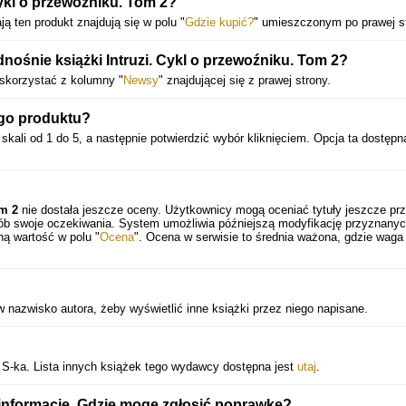
Cykl o przewoźniku. Tom 2?
ją ten produkt znajdują się w polu "
Gdzie kupić?
" umieszczonym po prawej st
śnie książki Intruzi. Cykl o przewoźniku. Tom 2?
 skorzystać z kolumny "
Newsy
" znajdującej się z prawej strony.
go produktu?
skali od 1 do 5, a następnie potwierdzić wybór kliknięciem. Opcja ta dostępna
.
om 2
nie dostała jeszcze oceny. Użytkownicy mogą oceniać tytuły jeszcze pr
sób swoje oczekiwania. System umożliwia późniejszą modyfikację przyznany
ną wartość w polu "
Ocena
". Ocena w serwisie to średnia ważona, gdzie waga
 nazwisko autora, żeby wyświetlić inne książki przez niego napisane.
i S-ka. Lista innych książek tego wydawcy dostępna jest
utaj
.
informacje. Gdzie mogę zgłosić poprawkę?