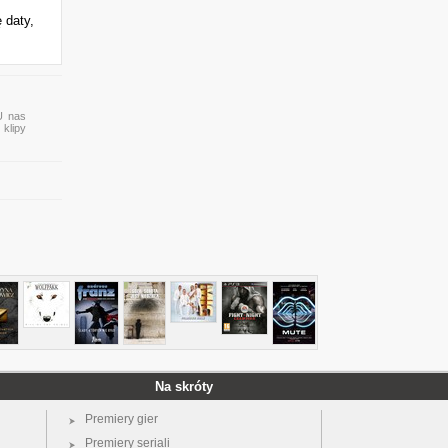
 daty,
U nas
 klipy
Na skróty
Premiery gier
Premiery seriali