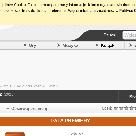
ie plików Cookie. Za ich pomocą zbieramy informacje, które mogą stanowić dane o
15. urodziny DataPremiery.pl
 dostosować treść do Twoich preferencji. Więcej informacji znajdziesz w
Polityce 
Szukaj:
y
Gry
Muzyka
Książki
- Intruzi. Cykl o przewoźniku. Tom 2
2
(2021)
Mło
Obserwuj premierę
Oceń:
DATA PREMIERY
wtorek