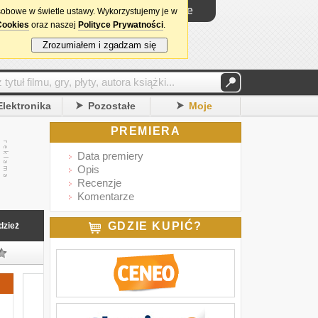
Logowanie
sobowe w świetle ustawy. Wykorzystujemy je w
Cookies
oraz naszej
Polityce Prywatności
.
Zrozumiałem i zgadzam się
Elektronika
Pozostałe
Moje
PREMIERA
Data premiery
Opis
Recenzje
Komentarze
GDZIE KUPIĆ?
dzież