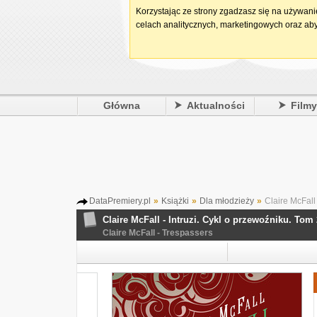
Korzystając ze strony zgadzasz się na używan
celach analitycznych, marketingowych oraz aby
Główna
Aktualności
Film
DataPremiery.pl
»
Książki
»
Dla młodzieży
»
Claire McFall 
Claire McFall - Intruzi. Cykl o przewoźniku. Tom 
Claire McFall - Trespassers