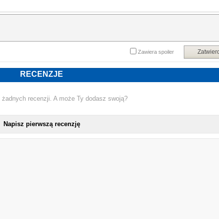
że wkrótce powieść zostanie zekranizowana.
Powyższy opis pochodzi od wydawcy.
Zatwier
Zawiera spoiler
RECENZJE
 żadnych recenzji. A może Ty dodasz swoją?
Napisz pierwszą recenzję
NOWA KSIĄŻKA CLAIRE MCFALL - 