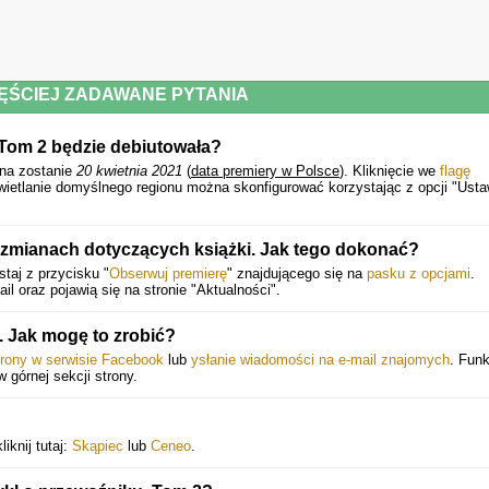
ĘŚCIEJ ZADAWANE PYTANIA
. Tom 2 będzie debiutowała?
a zostanie
20 kwietnia 2021
(
data premiery w Polsce
).
Kliknięcie we
flagę
wietlanie domyślnego regionu można skonfigurować korzystając z opcji "Usta
zmianach dotyczących książki. Jak tego dokonać?
taj z przycisku "
Obserwuj premierę
" znajdującego się na
pasku z opcjami
.
 oraz pojawią się na stronie "Aktualności".
 Jak mogę to zrobić?
trony w serwisie Facebook
lub
ysłanie wiadomości na e-mail znajomych
. Funk
w górnej sekcji strony.
iknij tutaj:
Skąpiec
lub
Ceneo
.