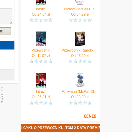
Intruzi
Outcasts (McFall Claire)
Od
24,64
zł
Od
34,29
zł
dź
Przewoźnik
Przewodnik Ranok-Creative
Od
11,07
zł
Od
43,59
zł
Intruzi
Ferryman (McFall Claire)
Od
26,81
zł
Od
33,09
zł
INTRUZI. CYKL O PRZEWOŹNIKU. TOM 2 DATA PREMIERY