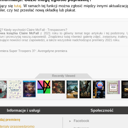
ujący się
tutaj
. W ramach tej funkcji można zgłosić między innymi aktualizację
ler, czy też przesłać nową okładkę lub plakat.
 2
? Kiedy wychodzi Claire McFall - Trespassers?
wa książka Claire McFall
z 2021 roku to główny temat tego artykułu i tej podstrony. 
tun
i przeczytaj naszą zapowiedź. Znajdziesz tutaj również galerię zdjęć, zwiastuny, trailery,
esujące nowości oraz zapowiedzi, a także wszystkie nadchodzące premiery 2021 roku.
emiera Super Troopers 3?
|
Avengelyne premiera
Recently Viewed
Informacje i usługi
Społeczność
daj premierę
Facebook
teriały prasowe/promo