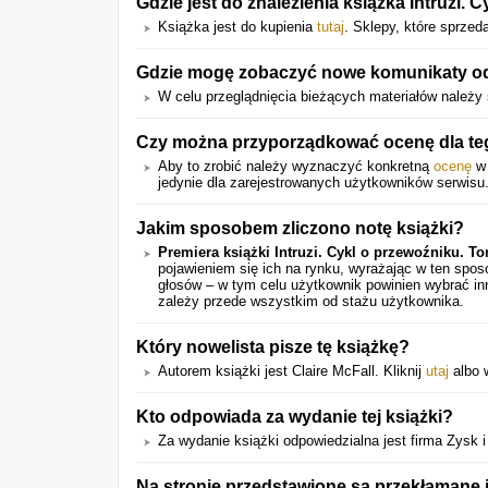
Gdzie jest do znalezienia książka Intruzi. 
Książka jest do kupienia
tutaj
. Sklepy, które sprzeda
Gdzie mogę zobaczyć nowe komunikaty odno
W celu przeglądnięcia bieżących materiałów należy
Czy można przyporządkować ocenę dla te
Aby to zrobić należy wyznaczyć konkretną
ocenę
w 
jedynie dla zarejestrowanych użytkowników serwisu
Jakim sposobem zliczono notę książki?
Premiera książki Intruzi. Cykl o przewoźniku. T
pojawieniem się ich na rynku, wyrażając w ten spo
głosów – w tym celu użytkownik powinien wybrać in
zależy przede wszystkim od stażu użytkownika.
Który nowelista pisze tę książkę?
Autorem książki jest Claire McFall. Kliknij
utaj
albo w
Kto odpowiada za wydanie tej książki?
Za wydanie książki odpowiedzialna jest firma Zysk 
Na stronie przedstawione są przekłamane 