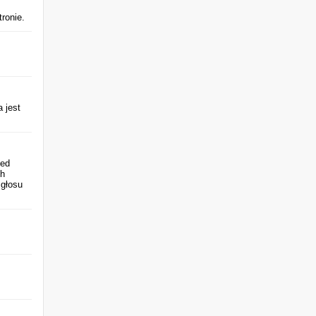
ronie.
 jest
zed
ch
 głosu