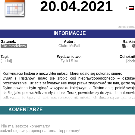
20.04.2021
zgłoś popr
INFORMACJE
Gatunek:
Autor:
Rankin
Dla młodzieży
Claire McFall
-
Tagi:
Wydawnictwo:
Odnośnik
[dodaj]
Zysk i S-ka
[doda
Kontynuacja historii o niezwykłej miłości, której udało się pokonać śmierć
Dylan i Tristanowi udało się zrobić coś nieprawdopodobnego – oszuka
przeznaczenie i uciec z zaświatów. Nie mają prawa znajdować się tam, gdzie są
Dylan powinna była zginąć w wypadku kolejowym, a Tristan dalej pełnić swoj
służbę jako przewoźnik zmarłych dusz. Teraz, powróciwszy do życia, bohaterowi
odkrywają, że łączy ich coś mocniejszego niż miłość. Ich dusze są związane z
sobą. Oboje umarliby, gdyby się rozdzielili.
Kiedy przekroczyli granicę i wrócili do świata, nie tylko złamali odwieczne praw
KOMENTARZE
życia i śmierci, lecz również wskazali drogę ucieczki innym. Teraz bohaterowi
muszą zmierzyć się z konsekwencjami swojego czynu.
"Intruzi" to drugi tom młodzieżowej trylogii Claire McFall. Jej pierwsza część 
Nie ma jeszcze komentarzy
Przewoźnik – została wydawniczą sensacją w Chinach, gdzie sprzedano pona
podziel się swoją opinią na temat tej premiery!
2 miliony egzemplarzy książki! Jej zawrotna popularność przyczyniła się do tego