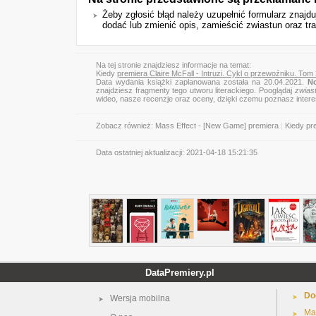
Żeby zgłosić błąd należy uzupełnić formularz znajd
dodać lub zmienić opis, zamieścić zwiastun oraz trai
Na tej stronie znajdziesz informacje na temat:
Kiedy
premiera Claire McFall - Intruzi. Cykl o przewoźniku. Tom
Data wydania książki zaplanowana została na 20.04.2021.
No
znajdziesz fragmenty tego utworu literackiego. Pooglądaj
zwias
wideo, nasze recenzje oraz oceny, dzięki czemu poznasz inter
Zobacz również:
Mass Effect - [New Game] premiera
|
Kiedy pr
Data ostatniej aktualizacji:
2021-04-18 15:21:35
DataPremiery.pl
Do
Wersja mobilna
Ma