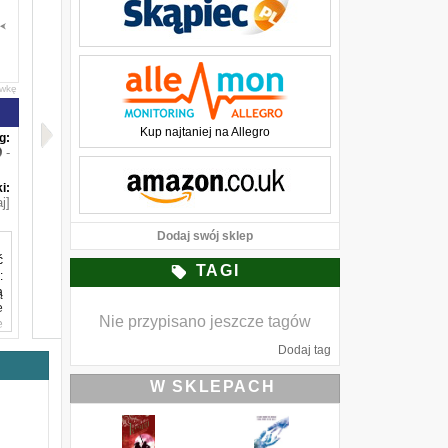
awkę
Kup najtaniej na Allegro
g:
-
i:
j]
Dodaj swój sklep
ć
TAGI
:
ą
e
Nie przypisano jeszcze tagów
e
Dodaj tag
o
e
W SKLEPACH
–
d
,