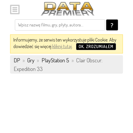
?
Informujemy, że serwis ten wykorzystuje pliki Cookie. Aby
dowiedzieć się więcej
kliknij tutaj
.
OK, ZROZUMIAŁEM
DP
»
Gry
»
PlayStation 5
»
Clair Obscur:
Expedition 33