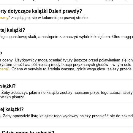
orty dotyczące książki Dzień prawdy?
ewsy
" znajdującej się w kolumnie po prawej stronie.
ej książki?
ięciopunktowej skali, a następnie zaznaczyć wybór kliknięciem. Głos mogą
i?
e oceny. Użytkownicy mogą oceniać tytuły jeszcze przed pojawieniem się ich
 System umożliwia późniejszą modyfikację przyznanych głosów – w tym celu
cena
". Ocena w serwisie to średnia ważona, gdzie waga głosu zależy przede
książki?
 Żeby zobaczyć jakie inne książki zostały napisane przez tego autora należy
zwisko pisarza.
ej książki?
 Żeby sprawdzić listę książek tego wydawcy należy przenieść się do zakład
 Gdzie mogę to zgłosić?