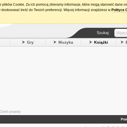
ie plików Cookie. Za ich pomocą zbieramy informacje, które mogą stanowić dane o
15. urodziny DataPremiery.pl
 dostosować treść do Twoich preferencji. Więcej informacji znajdziesz w
Polityce 
Szukaj:
y
Gry
Muzyka
Książki
 Dzień prawdy
Pow