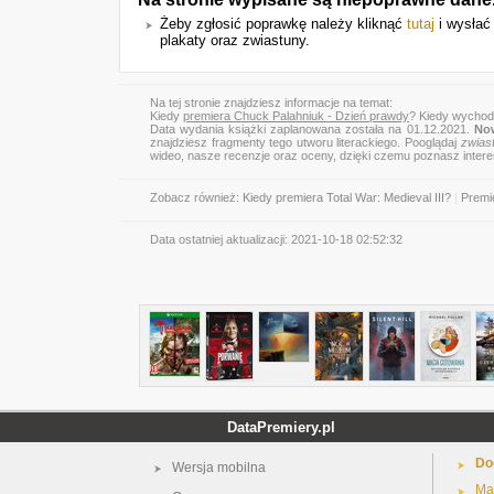
Żeby zgłosić poprawkę należy kliknąć
tutaj
i wysłać 
plakaty oraz zwiastuny.
Na tej stronie znajdziesz informacje na temat:
Kiedy
premiera Chuck Palahniuk - Dzień prawdy
? Kiedy wychod
Data wydania książki zaplanowana została na 01.12.2021.
Now
znajdziesz fragmenty tego utworu literackiego. Pooglądaj
zwias
wideo, nasze recenzje oraz oceny, dzięki czemu poznasz inter
Zobacz również:
Kiedy premiera Total War: Medieval III?
|
Premi
Data ostatniej aktualizacji:
2021-10-18 02:52:32
DataPremiery.pl
Do
Wersja mobilna
Ma