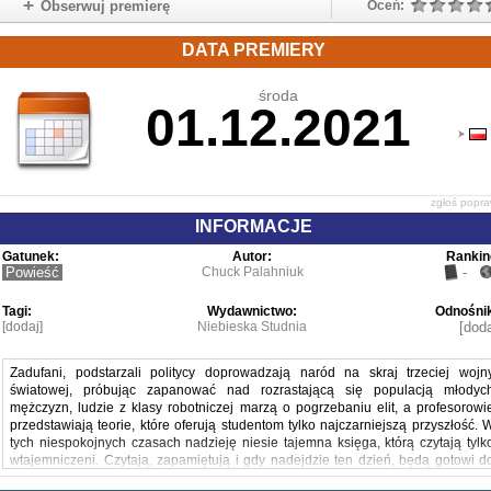
Obserwuj premierę
Oceń:
DATA PREMIERY
środa
01.12.2021
zgłoś popr
INFORMACJE
Gatunek:
Autor:
Rankin
Powieść
Chuck Palahniuk
-
Tagi:
Wydawnictwo:
Odnośnik
[dodaj]
Niebieska Studnia
[doda
Zadufani, podstarzali politycy doprowadzają naród na skraj trzeciej wojn
światowej, próbując zapanować nad rozrastającą się populacją młodyc
mężczyzn, ludzie z klasy robotniczej marzą o pogrzebaniu elit, a profesorowi
przedstawiają teorie, które oferują studentom tylko najczarniejszą przyszłość. 
tych niespokojnych czasach nadzieję niesie tajemna księga, którą czytają tylk
wtajemniczeni. Czytają, zapamiętują i gdy nadejdzie ten dzień, będą gotowi d
akcji.