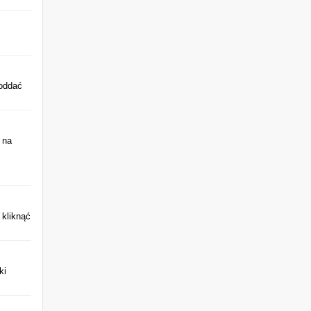
 oddać
 na
 kliknąć
ki