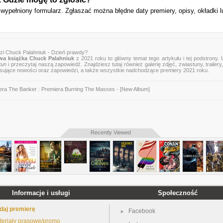
wypełniony formularz. Zgłaszać można błędne daty premiery, opisy, okładki l
zi Chuck Palahniuk - Dzień prawdy?
a książka Chuck Palahniuk
z 2021 roku to główny temat tego artykułu i tej podstrony.
tun
i przeczytaj naszą zapowiedź. Znajdziesz tutaj również galerię zdjęć, zwiastuny, trailery,
esujące nowości oraz zapowiedzi, a także wszystkie nadchodzące premiery 2021 roku.
era The Banker
|
Premiera Burning The Masses - [New Album]
Recently Viewed
Informacje i usługi
Społeczność
daj premierę
Facebook
teriały prasowe/promo