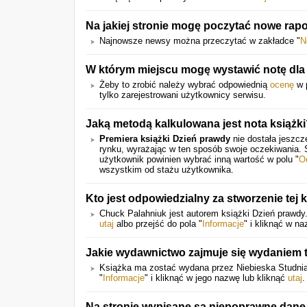
Na jakiej stronie mogę poczytać nowe rap
Najnowsze newsy można przeczytać w zakładce "
N
W którym miejscu mogę wystawić notę dla t
Żeby to zrobić należy wybrać odpowiednią
ocenę
w p
tylko zarejestrowani użytkownicy serwisu.
Jaką metodą kalkulowana jest nota książk
Premiera książki Dzień prawdy
nie dostała jeszcz
rynku, wyrażając w ten sposób swoje oczekiwania.
użytkownik powinien wybrać inną wartość w polu "
O
wszystkim od stażu użytkownika.
Kto jest odpowiedzialny za stworzenie tej 
Chuck Palahniuk jest autorem książki Dzień prawdy.
utaj
albo przejść do pola "
Informacje
" i kliknąć w na
Jakie wydawnictwo zajmuje się wydaniem t
Książka ma zostać wydana przez Niebieska Studnia.
"
Informacje
" i kliknąć w jego nazwę lub kliknąć
utaj
.
Na stronie wypisane są niepoprawne dane.