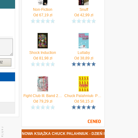
Non-Fiction
Snuff
Od
67,19
zł
Od
42,99
zł
Shock Induction
Lullaby
Od
81,98
zł
Od
38,89
zł
dź
Fight Club III. Band 2 Chuck Palahniuk
Chuck Palahniuk- Pygmy (vintage)
Od
79,29
zł
Od
58,15
zł
NOWA KSIĄŻKA CHUCK PALAHNIUK - DZIEŃ PRAWDY DATA PR