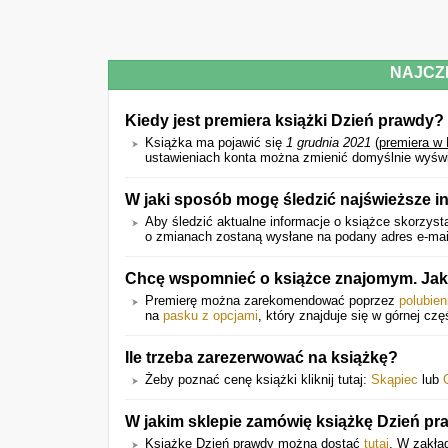
NAJCZ
Kiedy jest premiera książki Dzień prawdy?
Książka ma pojawić się
1 grudnia 2021
(
premiera w
ustawieniach konta można zmienić domyślnie wyświet
W jaki sposób mogę śledzić najświeższe i
Aby śledzić aktualne informacje o książce skorzysta
o zmianach zostaną wysłane na podany adres e-mail
Chcę wspomnieć o książce znajomym. Jak
Premierę można zarekomendować poprzez
polubien
na
pasku z opcjami
, który znajduje się w górnej czę
Ile trzeba zarezerwować na książkę?
Żeby poznać cenę książki kliknij tutaj:
Skąpiec
lub
W jakim sklepie zamówię książkę Dzień p
Książkę Dzień prawdy można dostać
tutaj
. W zakła