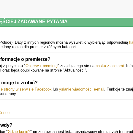
ĘŚCIEJ ZADAWANE PYTANIA
 Polsce
).
Daty z innych regionów można wyświetlić wybierając odpowiednią
fl
lany region dla premier z różnych kategorii.
nformacje o premierze?
j z przycisku "
Obserwuj premierę
" znajdującego się na
pasku z opcjami
. Inf
 oraz będą opublikowane na stronie "Aktualności".
 mogę to zrobić?
ie strony w serwisie Facebook
lub
ysłanie wiadomości e-mail
. Funkcje te znaj
ści strony.
Ceneo
.
rawdy?
dce "
Gdzie kupić?
" prezentowana jest lista sprzedawców oferujących ten prod