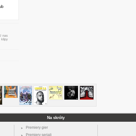
ub
 U nas
 klipy
Na skróty
Premiery gier
Premiery seriali