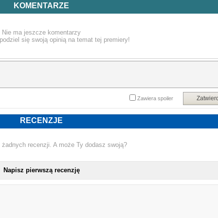
Powyższy opis pochodzi od wydawcy.
KOMENTARZE
Nie ma jeszcze komentarzy
podziel się swoją opinią na temat tej premiery!
Zatwier
Zawiera spoiler
RECENZJE
 żadnych recenzji. A może Ty dodasz swoją?
Napisz pierwszą recenzję