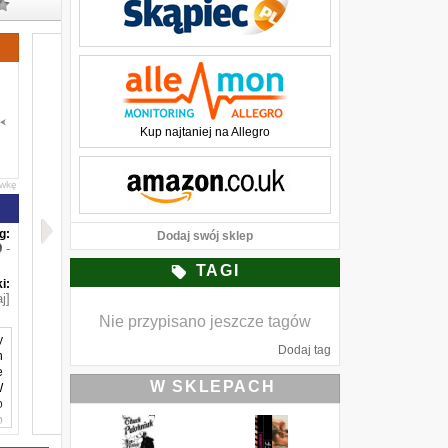
Kup najtaniej na Allegro
awkę
g:
Dodaj swój sklep
-
TAGI
i:
j]
Nie przypisano jeszcze tagów
y
Dodaj tag
h
e
W SKLEPACH
W
o
o