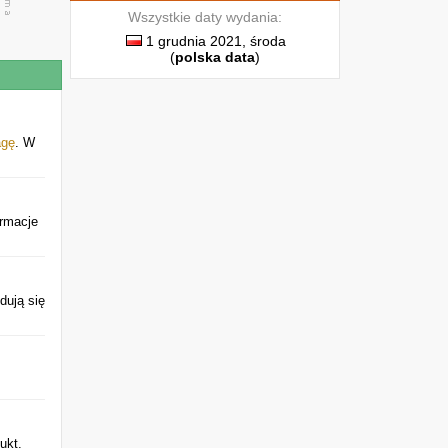
Wszystkie daty wydania:
1 grudnia 2021, środa
(
polska data
)
agę
. W
ormacje
dują się
ukt.