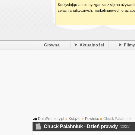
Korzystając ze strony zgadzasz się na używan
celach analitycznych, marketingowych oraz aby
Główna
Aktualności
Film
DataPremiery.pl
»
Książki
»
Powieść
»
Chuck Palahniuk -
Chuck Palahniuk - Dzień prawdy
(2021)