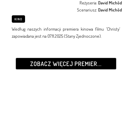
Reżyseria:
David Michôd
Scenariusz:
David Michôd
KINO
Według naszych informacji premiera kinowa filmu 'Christy'
zapowiadana jest na 07.11.2025 (Stany Zjednoczone).
ZOBACZ WIĘCEJ PREMIER...