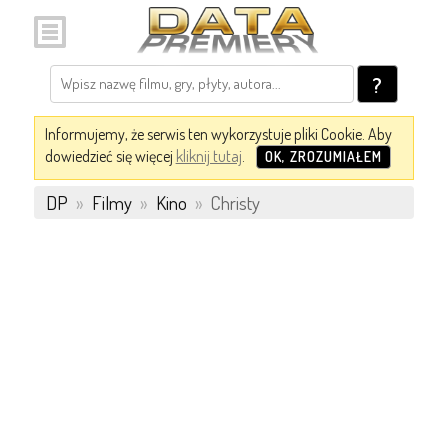
?
Informujemy, że serwis ten wykorzystuje pliki Cookie. Aby
dowiedzieć się więcej
kliknij tutaj
.
OK, ZROZUMIAŁEM
DP
»
Filmy
»
Kino
»
Christy