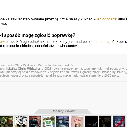
nne książki zostały wydane przez tę firmę należy kliknąć w
en odnośnik
albo 
ctwa.
aki sposób mogę zgłosić poprawkę?
rawkę
", do którego odnośnik umieszczony jest nad polem "
Informacje
". Popra
ić o dodanie okładek, odnośników i zwiastunów.
y wychodzi Chris Whitaker - Wszystkie barwy mroku?
wa książka Chris Whitaker
z 2025 roku to główny temat tego artykułu i tej podstrony.
tun
i przeczytaj naszą zapowiedź. Znajdziesz tutaj również galerię zdjęć, zwiastuny, trailery,
esujące nowości oraz zapowiedzi, a także wszystkie nadchodzące premiery 2025 roku.
Recently Viewed