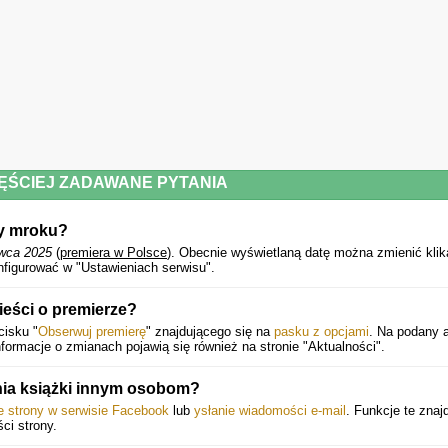
Gillian Flynn, autorka książki Zaginiona dziewczyna
"Ogromna dawka suspensu z głębokim studium poświęcenia, obsesji i miłości!"
People (Best New Books)
Powyższy opis pochodzi od wydawcy.
ĘŚCIEJ ZADAWANE PYTANIA
wy mroku?
wca 2025
(
premiera w Polsce
).
Obecnie wyświetlaną datę można zmienić klik
figurować w "Ustawieniach serwisu".
ieści o premierze?
cisku "
Obserwuj premierę
" znajdującego się na
pasku z opcjami
. Na podany a
ormacje o zmianach pojawią się również na stronie "Aktualności".
nia książki innym osobom?
ie strony w serwisie Facebook
lub
ysłanie wiadomości e-mail
. Funkcje te znaj
ści strony.