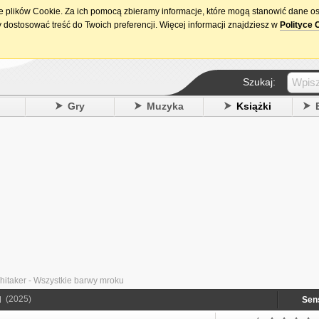
ie plików Cookie. Za ich pomocą zbieramy informacje, które mogą stanowić dane o
15. urodziny DataPremiery.pl
 dostosować treść do Twoich preferencji. Więcej informacji znajdziesz w
Polityce 
Szukaj:
y
Gry
Muzyka
Książki
hitaker - Wszystkie barwy mroku
u
(2025)
Sen