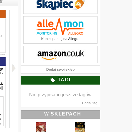
Kup najtaniej na Allegro
awkę
g:
Dodaj swój sklep
-
TAGI
i:
j]
Nie przypisano jeszcze tagów
Dodaj tag
W SKLEPACH
e
a
e
u