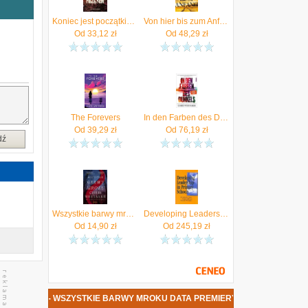
.
Koniec jest początkiem (Audiobook)
Von hier bis zum Anfang Whitaker, Chris
Od
33,12
zł
Od
48,29
zł
h
.
z
-
k
The Forevers
In den Farben des Dunkels Whitaker
u
Od
39,29
zł
Od
76,19
zł
dź
,
u
Wszystkie barwy mroku (Audiobook)
Developing Leadership in Primary Schools
Od
14,90
zł
Od
245,19
zł
WHITAKER - WSZYSTKIE BARWY MROKU DATA PREMIERY