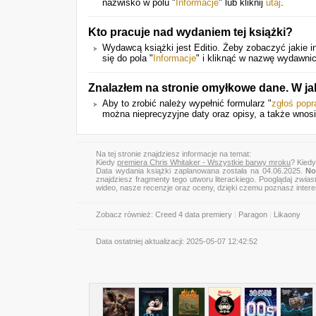
nazwisko w polu "
Informacje
" lub kliknij
utaj
.
Kto pracuje nad wydaniem tej książki?
Wydawcą książki jest Editio. Żeby zobaczyć jakie i
się do pola "
Informacje
" i kliknąć w nazwę wydawni
Znalazłem na stronie omyłkowe dane. W j
Aby to zrobić należy wypełnić formularz "
zgłoś pop
można nieprecyzyjne daty oraz opisy, a także wnos
Na tej stronie znajdziesz informacje na temat:
Kiedy
premiera Chris Whitaker - Wszystkie barwy mroku
? Kied
Data wydania książki zaplanowana została na 04.06.2025.
No
znajdziesz fragmenty tego utworu literackiego. Pooglądaj
zwias
wideo, nasze recenzje oraz oceny, dzięki czemu poznasz inter
Zobacz również:
Creed 4 data premiery
|
Paragon
|
Likaony
Data ostatniej aktualizacji:
2025-05-07 12:42:52