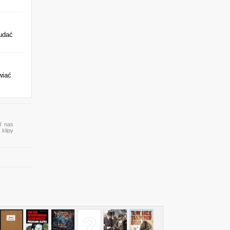
udać
wiać
 U nas
 klipy