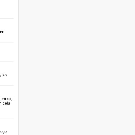
ten
ylko
iem się
m celu
jego