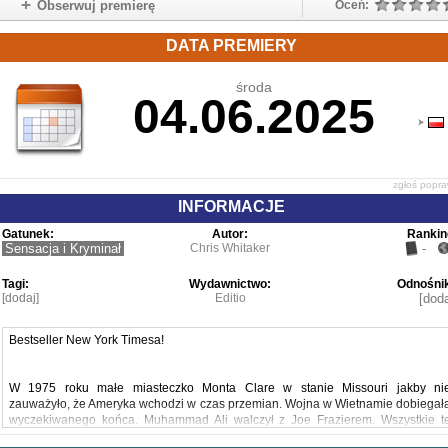
Obserwuj premierę
Oceń:
DATA PREMIERY
środa
04.06.2025
zgłoś popr
INFORMACJE
Gatunek:
Autor:
Rankin
Sensacja i Kryminał
Chris Whitaker
-
Tagi:
Wydawnictwo:
Odnośnik
[dodaj]
Editio
[doda
Bestseller New York Timesa!
W 1975 roku małe miasteczko Monta Clare w stanie Missouri jakby ni
zauważyło, że Ameryka wchodzi w czas przemian. Wojna w Wietnamie dobiegał
wyczekiwanego końca. Muhammad Ali walczył z Joe Frazierem. Wszystkie t
wielkie sprawy umykały uwadze mieszkańców Monta Clare. W miasteczk