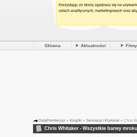
Korzystając ze strony zgadzasz się na używan
celach analitycznych, marketingowych oraz aby
Główna
Aktualności
Film
DataPremiery.pl
»
Książki
»
Sensacja i Kryminał
»
Chris W
Chris Whitaker - Wszystkie barwy mrok