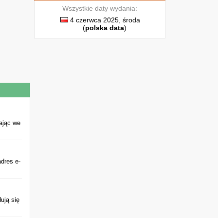
Wszystkie daty wydania:
4 czerwca 2025, środa
(
polska data
)
ając we
dres e-
dują się