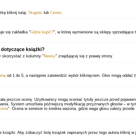
ę kliknij tutaj:
Skąpiec
lub
Ceneo
.
?
uje się zakładka "
Gdzie kupić?
", w której wymienione są sklepy sprzedające 
dotyczące książki?
y skorzystać z kolumny "
Newsy
" znajdującej się z prawej strony.
enę
od 1 do 5, a następnie zatwierdzić wybór kliknięciem. Głos mogą oddać t
ała jeszcze oceny. Użytkownicy mogą oceniać tytuły jeszcze przed pojawien
wania. System umożliwia późniejszą modyfikację przyznanych głosów – w ty
cena
". Ocena w serwisie to średnia ważona, gdzie waga głosu zależy przede
 książki. Aby zobaczyć listę książek napisanych przez tego autora kliknij w 