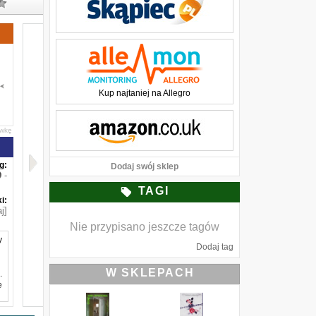
Kup najtaniej na Allegro
awkę
g:
Dodaj swój sklep
-
TAGI
i:
j]
Nie przypisano jeszcze tagów
y
Dodaj tag
W SKLEPACH
.
e