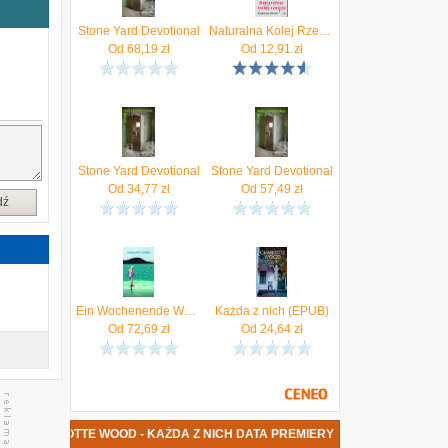
y
e
Stone Yard Devotional
Naturalna Kolej Rzeczy - Charlotte Wood
j
Od
68,19
zł
Od
12,91
zł
.
w
j
,
o
e
Stone Yard Devotional
Stone Yard Devotional
o
Od
34,77
zł
Od
57,49
zł
dź
j
i
e
,
r
j
Ein Wochenende Wood, Charlotte
Każda z nich (EPUB)
Od
72,69
zł
Od
24,64
zł
ć
,
a
a
KA CHARLOTTE WOOD - KAŻDA Z NICH DATA PREMIERY
a