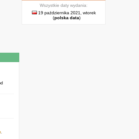
Wszystkie daty wydania:
19 października 2021, wtorek
,
(
polska data
)
.
j
e
o
j
od
h
.