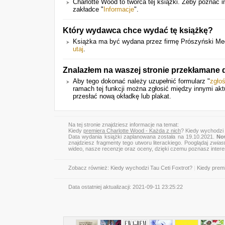
Charlotte Wood to twórca tej książki. Żeby poznać i
zakładce "
Informacje
".
Który wydawca chce wydać tę książkę?
Książka ma być wydana przez firmę Prószyński Media.
utaj
.
Znalazłem na waszej stronie przekłamane
Aby tego dokonać należy uzupełnić formularz "
zgło
ramach tej funkcji można zgłosić między innymi aktu
przesłać nową okładkę lub plakat.
Na tej stronie znajdziesz informacje na temat:
Kiedy
premiera Charlotte Wood - Każda z nich
? Kiedy wychodzi 
Data wydania książki zaplanowana została na 19.10.2021.
No
znajdziesz fragmenty tego utworu literackiego. Pooglądaj
zwias
wideo, nasze recenzje oraz oceny, dzięki czemu poznasz inter
Zobacz również:
Kiedy wychodzi Tau Ceti Foxtrot?
|
Kiedy premi
Data ostatniej aktualizacji:
2021-09-11 23:25:22