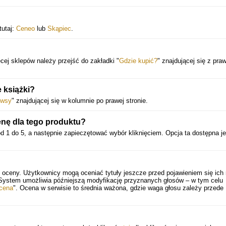
tutaj:
Ceneo
lub
Skąpiec
.
cej sklepów należy przejść do zakładki "
Gdzie kupić?
" znajdującej się z praw
 książki?
wsy
" znajdującej się w kolumnie po prawej stronie.
nę dla tego produktu?
d 1 do 5, a następnie zapieczętować wybór kliknięciem. Opcja ta dostępna je
.
 oceny. Użytkownicy mogą oceniać tytuły jeszcze przed pojawieniem się ich
 System umożliwia późniejszą modyfikację przyznanych głosów – w tym celu
cena
". Ocena w serwisie to średnia ważona, gdzie waga głosu zależy przede