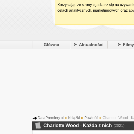
Korzystając ze strony zgadzasz się na używan
celach analitycznych, marketingowych oraz aby
Główna
Aktualności
Film
DataPremiery.pl
»
Książki
»
Powieść
»
Charlotte Wood - K
Charlotte Wood - Każda z nich
(2021)