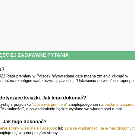
mądra, zabawna powieść pomoże wam zrozumieć siebie. "
Martin Chilton, "The Independent"
"Wood odnajduje piękną równowagę pomiędzy swymi trzema bohaterkami
pokazując z ich różnych punktów widzenia teraźniejszość i wspólną przeszłość
Różnica pomiędzy postrzeganiem siebie przez każdą z postaci a widzeniem je
przez przyjaciółki jest zręcznie odmalowana. Jest to boleśnie komiczne, al
często też wzruszające (... ). Wood należy się pochwała za poważne podejście d
kobiecej przyjaźni i za bycie zjadliwie uczciwą – w tej przenikliwe
psychologicznie książce nie ma ani jednego ckliwego zdania. "
Holly Williams, "The Observer"
Powyższy opis pochodzi od wydawcy.
ĘŚCIEJ ZADAWANE PYTANIA
a?
021
(
data premiery w Polsce
).
Wyświetlaną datę można zmienić kliknąć w
u można skonfigurować korzystając z opcji "Ustawienia serwisu" dostępnej p
dotyczące książki. Jak tego dokonać?
ystaj z przycisku "
Obserwuj premierę
" znajdującego się na
pasku z opcjami
.
"Aktualności", a powiadomienie będzie wysłane we wiadomości e-mail.
. Jak tego dokonać?
ienie strony w serwisie Facebook
lub
ysłanie wiadomości na e-mail znajomyc
najduje się w górnej części strony.