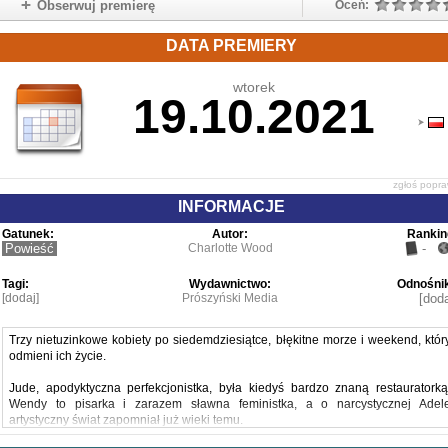
Obserwuj premierę
Oceń:
DATA PREMIERY
wtorek
19.10.2021
zgłoś popr
INFORMACJE
Gatunek:
Autor:
Rankin
Powieść
Charlotte Wood
-
Tagi:
Wydawnictwo:
Odnośnik
[dodaj]
Prószyński Media
[doda
Trzy nietuzinkowe kobiety po siedemdziesiątce, błękitne morze i weekend, któr
odmieni ich życie.
Jude, apodyktyczna perfekcjonistka, była kiedyś bardzo znaną restauratorką
Wendy to pisarka i zarazem sławna feministka, a o narcystycznej Adel
artystyczny świat zapomniał już wieki temu.