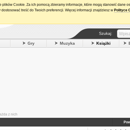
ie plików Cookie. Za ich pomocą zbieramy informacje, które mogą stanowić dane o
15. urodziny DataPremiery.pl
 dostosować treść do Twoich preferencji. Więcej informacji znajdziesz w
Polityce 
Szukaj:
y
Gry
Muzyka
Książki
ażda z nich
Pow