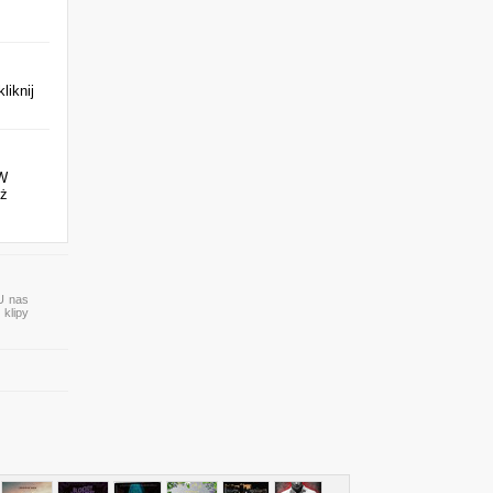
liknij
 W
eż
 U nas
 klipy