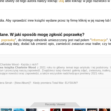
nne utwory od tego autora należy kliknąć
utaj
albo kliknąć w jego nazwisko w
 Aby sprawdzić inne książki wydane przez tę firmę kliknij w jej nazwę lub k
 dane. W jaki sposób mogę zgłosić poprawkę?
ś poprawkę
", do którego odnośnik umieszczony jest nad polem "
Informacje
".
alizację daty, dodać lub zmienić opis, zamieścić zwiastun oraz trailer, czy t
Charlotte Wood - Każda z nich?
wa książka Charlotte Wood
z 2021 roku to główny temat tego artykułu i tej podstrony.
tun
i przeczytaj naszą zapowiedź. Znajdziesz tutaj również galerię zdjęć, zwiastuny, trailery,
esujące nowości oraz zapowiedzi, a także wszystkie nadchodzące premiery 2021 roku.
era Sirrah - [New Album]?
|
Kiedy premiera Total War: ELYSIUM?
Recently Viewed