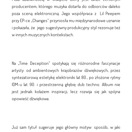
producentem, którego muzyka dotarła do odbiorców daleko
poza sceną elektroniczną. Jego współpraca z Lil Peepem
przy EP-ce „Changes” przyniosła mu międzynarodowe uznanie
i pokazała, że jego sugestywny produkcyjny styl rezonuje też
w innych muzycznych kontekstach.
Na „Time Deception” spotykają się różnorodne fascynacje
artysty: od ambientowych krajobrazów dźwiękowych, przez
syntezatorową estetykę elektroniki lat 80., po złożone rytmy
IDM-u lat 90. i przestrzenną głębię dub techno. Album nie
jest jednak kolażem inspiracji, lecz rozwija się jak spójna
opowieść dźwiękowa.
Już sam tytuł sugeruje jego główny motyw: sposób, w jaki