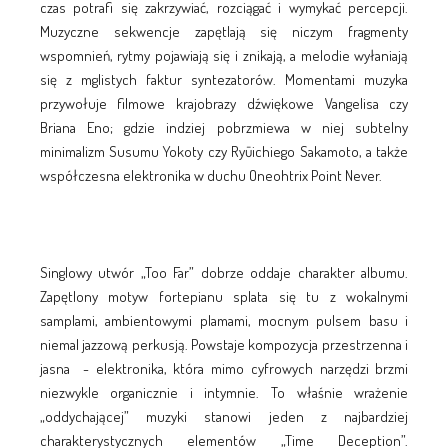
czas potrafi się zakrzywiać, rozciągać i wymykać percepcji.
Muzyczne sekwencje zapętlają się niczym fragmenty
wspomnień, rytmy pojawiają się i znikają, a melodie wyłaniają
się z mglistych faktur syntezatorów. Momentami muzyka
przywołuje filmowe krajobrazy dźwiękowe Vangelisa czy
Briana Eno; gdzie indziej pobrzmiewa w niej subtelny
minimalizm Susumu Yokoty czy Ryūichiego Sakamoto, a także
współczesna elektronika w duchu Oneohtrix Point Never.
Singlowy utwór „Too Far” dobrze oddaje charakter albumu.
Zapętlony motyw fortepianu splata się tu z wokalnymi
samplami, ambientowymi plamami, mocnym pulsem basu i
niemal jazzową perkusją. Powstaje kompozycja przestrzenna i
jasna - elektronika, która mimo cyfrowych narzędzi brzmi
niezwykle organicznie i intymnie. To właśnie wrażenie
„oddychającej” muzyki stanowi jeden z najbardziej
charakterystycznych elementów „Time Deception”.