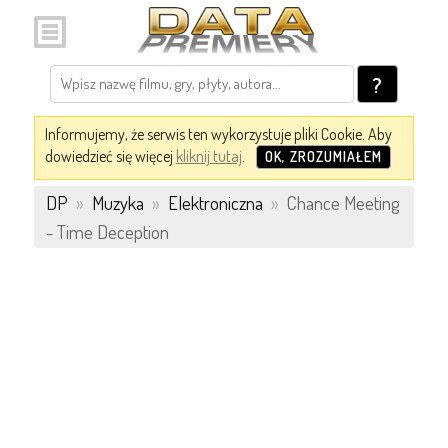
?
Informujemy, że serwis ten wykorzystuje pliki Cookie. Aby
dowiedzieć się więcej
kliknij tutaj
.
OK, ZROZUMIAŁEM
DP
»
Muzyka
»
Elektroniczna
»
Chance Meeting
- Time Deception