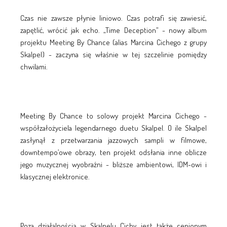
Czas nie zawsze płynie liniowo. Czas potrafi się zawiesić,
zapętlić, wrócić jak echo. „Time Deception” - nowy album
projektu Meeting By Chance (alias Marcina Cichego z grupy
Skalpel) - zaczyna się właśnie w tej szczelinie pomiędzy
chwilami.
Meeting By Chance to solowy projekt Marcina Cichego -
współzałożyciela legendarnego duetu Skalpel. O ile Skalpel
zasłynął z przetwarzania jazzowych sampli w filmowe,
downtempo’owe obrazy, ten projekt odsłania inne oblicze
jego muzycznej wyobraźni - bliższe ambientowi, IDM-owi i
klasycznej elektronice.
Poza działalnością w Skalpelu Cichy jest także cenionym