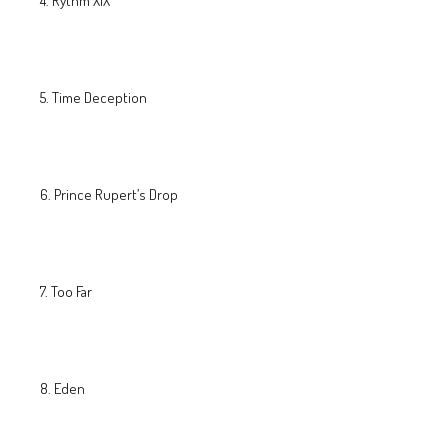
4. Rythm XIX
5. Time Deception
6. Prince Rupert’s Drop
7. Too Far
8. Eden