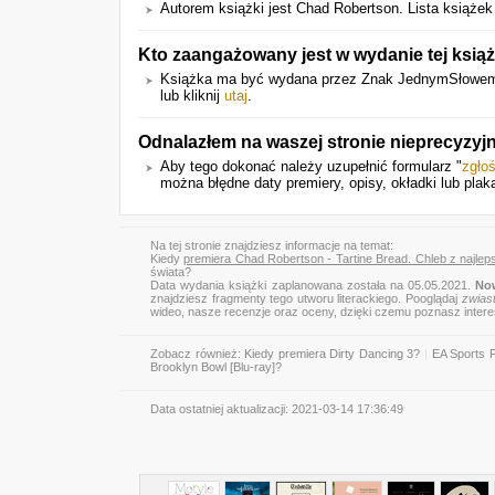
Autorem książki jest Chad Robertson. Lista książek
Kto zaangażowany jest w wydanie tej książ
Książka ma być wydana przez Znak JednymSłowem. 
lub kliknij
utaj
.
Odnalazłem na waszej stronie nieprecyzyj
Aby tego dokonać należy uzupełnić formularz "
zgło
można błędne daty premiery, opisy, okładki lub plak
Na tej stronie znajdziesz informacje na temat:
Kiedy
premiera Chad Robertson - Tartine Bread. Chleb z najleps
świata?
Data wydania książki zaplanowana została na 05.05.2021.
No
znajdziesz fragmenty tego utworu literackiego. Pooglądaj
zwias
wideo, nasze recenzje oraz oceny, dzięki czemu poznasz inter
Zobacz również:
Kiedy premiera Dirty Dancing 3?
|
EA Sports 
Brooklyn Bowl [Blu-ray]?
Data ostatniej aktualizacji:
2021-03-14 17:36:49