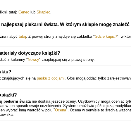
iknij tutaj:
Ceneo
lub
Skąpiec
.
 najlepszej piekarni świata. W którym sklepie mogę znaleźć 
można nabyć
tutaj
. Z prawej strony znajduje się zakładka "
Gdzie kupić?
", w któr
teriały dotyczące książki?
stać z kolumny "
Newsy
" znajdującej się z prawej strony.
uktu?
 znajdujących się na
pasku z opcjami
. Głos mogą oddać tylko zarejestrowan
książki?
j piekarni świata
nie dostała jeszcze oceny. Użytkownicy mogą oceniać tyt
ając w ten sposób swoje oczekiwania. System umożliwia późniejszą modyfika
en wybrać inną wartość w polu "
Ocena
". Ocena w serwisie to średnia ważona
kownika.