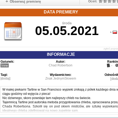
Obserwuj premierę
Oceń:
DATA PREMIERY
środa
05.05.2021
zgłoś popr
INFORMACJE
Gatunek:
Autor:
Rankin
Inne
Chad Robertson
-
Tagi:
Wydawnictwo:
Odnośnik
[dodaj]
Znak JednymSłowem
[doda
W małej piekarni Tartine w San Francisco wypieki znikają z półek każdego dnia 
ciągu godziny od wyjęcia z pieca!
Nic dziwnego, skoro powstaje tam najlepszy chleb na świecie.
Tajemnicą Tartine jest autorska metoda przygotowania chleba, opracowana prze
Chada Robertsona. Szkolił się on pod okiem mistrzów, ale sztukę wypiekani
idealnego chleba zdefiniował na nowo zupełnie sam.
Powstał chleb na naturalnym zakwasie, o głębokim smaku i niewiarygodni