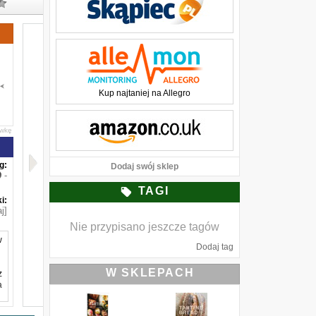
Kup najtaniej na Allegro
awkę
g:
Dodaj swój sklep
-
TAGI
i:
j]
Nie przypisano jeszcze tagów
w
Dodaj tag
W SKLEPACH
z
a
e