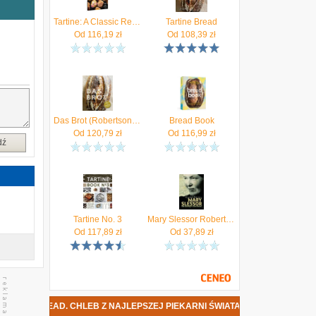
y
a
Tartine: A Classic Revisited
Tartine Bread
,
Od
116,19
zł
Od
108,39
zł
e
e
Das Brot (Robertson Chad)(niemiecki)
Bread Book
Od
120,79
zł
Od
116,99
zł
dź
w
e
a
o
Tartine No. 3
Mary Slessor Robertson, Chad; Prueitt, Elizabeth
Od
117,89
zł
Od
37,89
zł
AD. CHLEB Z NAJLEPSZEJ PIEKARNI ŚWIATA DATA PREMIERY