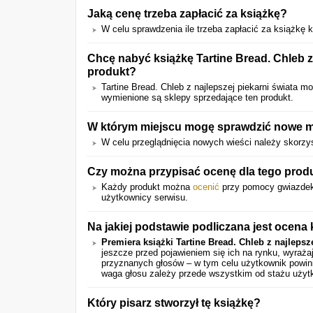
Jaką cenę trzeba zapłacić za książkę?
W celu sprawdzenia ile trzeba zapłacić za książkę kl
Chcę nabyć książkę Tartine Bread. Chleb z
produkt?
Tartine Bread. Chleb z najlepszej piekarni świata 
wymienione są sklepy sprzedające ten produkt.
W którym miejscu mogę sprawdzić nowe ma
W celu przeglądnięcia nowych wieści należy skorzy
Czy można przypisać ocenę dla tego prod
Każdy produkt można
ocenić
przy pomocy gwiazdek
użytkownicy serwisu.
Na jakiej podstawie podliczana jest ocena 
Premiera książki Tartine Bread. Chleb z najlepsze
jeszcze przed pojawieniem się ich na rynku, wyraż
przyznanych głosów – w tym celu użytkownik powini
waga głosu zależy przede wszystkim od stażu użyt
Który pisarz stworzył tę książkę?