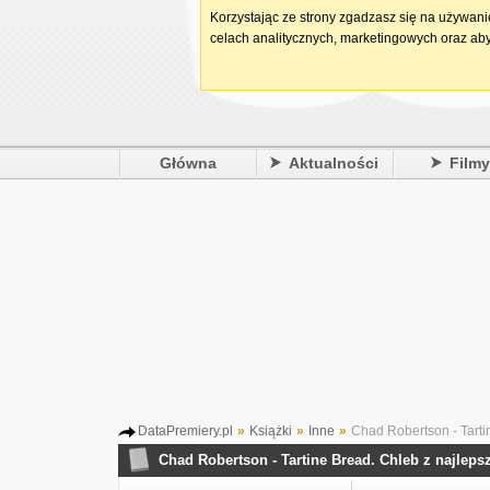
Korzystając ze strony zgadzasz się na używan
celach analitycznych, marketingowych oraz aby
Główna
Aktualności
Film
DataPremiery.pl
»
Książki
»
Inne
»
Chad Robertson - Tartin
Chad Robertson - Tartine Bread. Chleb z najlepsz