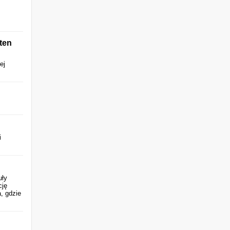
ten
ej
i
uły
cję
, gdzie