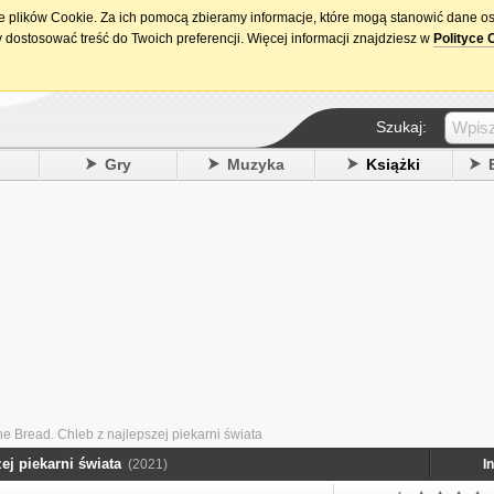
ie plików Cookie. Za ich pomocą zbieramy informacje, które mogą stanowić dane o
15. urodziny DataPremiery.pl
 dostosować treść do Twoich preferencji. Więcej informacji znajdziesz w
Polityce 
Szukaj:
y
Gry
Muzyka
Książki
e Bread. Chleb z najlepszej piekarni świata
ej piekarni świata
(2021)
I