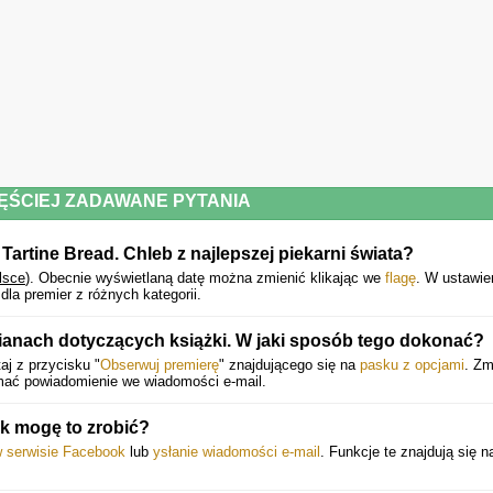
ĘŚCIEJ ZADAWANE PYTANIA
 Tartine Bread. Chleb z najlepszej piekarni świata?
lsce
).
Obecnie wyświetlaną datę można zmienić klikając we
flagę
. W ustawie
la premier z różnych kategorii.
ianach dotyczących książki. W jaki sposób tego dokonać?
aj z przycisku "
Obserwuj premierę
" znajdującego się na
pasku z opcjami
. Zm
ymać powiadomienie we wiadomości e-mail.
k mogę to zrobić?
w serwisie Facebook
lub
ysłanie wiadomości e-mail
. Funkcje te znajdują się 