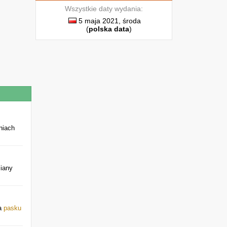
Wszystkie daty wydania:
5 maja 2021, środa
(
polska data
)
niach
iany
na
pasku