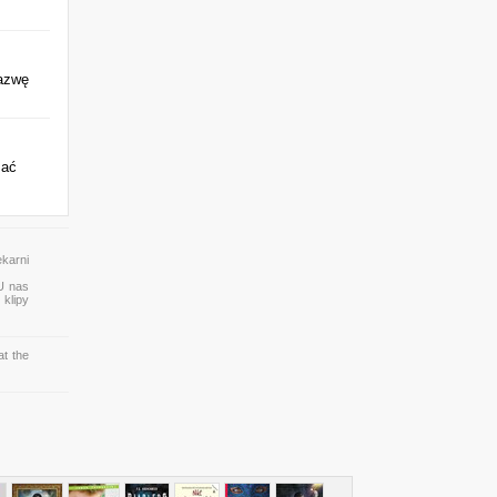
nazwę
zać
ekarni
 U nas
 klipy
at the