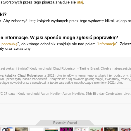
 stworzonych przez tego pisarza znajduje się
utaj
.
ki?
Aby zobaczyć listę książek wydanych przez tego wydawcę kliknij w jego 
ne informacje. W jaki sposób mogę zgłosić poprawkę?
ś poprawkę
", do którego odnośnik znajduje się nad polem "
Informacje
". Zgłas
aty oraz zwiastuny.
zej piekarni świata
? Kiedy wychodzi Chad Robertson - Tartine Bread. Chleb z najlepszej pi
wa książka Chad Robertson
z 2021 roku to główny temat tego artykułu i tej podstrony.
tun
i przeczytaj naszą zapowiedź. Znajdziesz tutaj również galerię zdjęć, zwiastuny, trailery,
esujące nowości oraz zapowiedzi, a także wszystkie nadchodzące premiery 2021 roku.
FC 27 data
|
Kiedy wychodzi Aaron Neville - Aaron Neville's: 75th Birthday Celebration. Live 
Recently Viewed