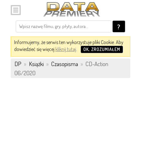
?
Informujemy, że serwis ten wykorzystuje pliki Cookie. Aby
dowiedzieć się więcej
kliknij tutaj
.
OK, ZROZUMIAŁEM
DP
»
Książki
»
Czasopisma
»
CD-Action
06/2020