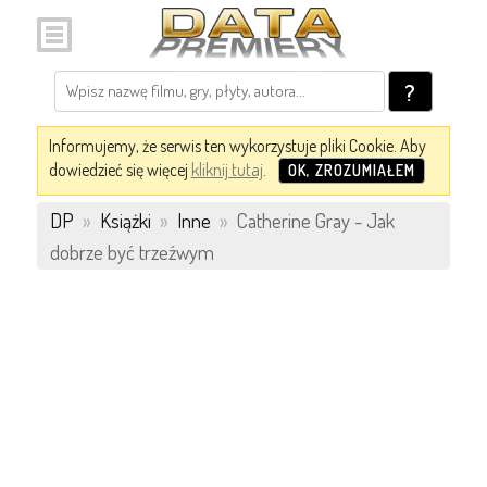
?
Informujemy, że serwis ten wykorzystuje pliki Cookie. Aby
dowiedzieć się więcej
kliknij tutaj
.
OK, ZROZUMIAŁEM
DP
»
Książki
»
Inne
»
Catherine Gray - Jak
dobrze być trzeźwym