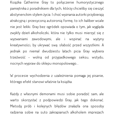
Książka Catherine Gray to połączenie humorystycznego
pamiętnika z poradnikiem dla tych, którzy chcieliby się cieszyć
abstynenckim stylem życia. I choć wyznania autorki przybierają
atrakcyjną i przesyconą autoironią formę, to ich kaliber wcale
nie jest lekki. Gray bez ogródek opowiada o tym, jak wygląda
zwykły dzień alkoholiczki, która nie tylko musi mierzyć się z
wyzwaniami zawodowymi, ale i wspinać na wyżyny
kreatywności, by ukrywać swą słabość przed wszystkimi. A
jednak po niemal dwudziestu latach picia Gray wybiera
trzeźwość - wolną od przypadkowego seksu, wstydu,
nocnych wypraw do sklepu monopolowego...
W procesie wychodzenia z uzależnienia pomaga jej pisanie,
którego efekt stanowi właśnie ta książka.
Każdy z własnymi demonami musi sobie poradzić sam, ale
warto skorzystać z podpowiedzi Gray, jak tego dokonać.
Metodą prób i kolejnych błędów znalazła ona sposoby
radzenia sobie na suto zakrapianych alkoholem imprezach