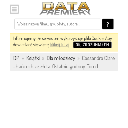
?
Informujemy, że serwis ten wykorzystuje pliki Cookie. Aby
dowiedzieć się więcej
kliknij tutaj
.
OK, ZROZUMIAŁEM
DP
»
Książki
»
Dla młodzieży
»
Cassandra Clare
- Łańcuch ze złota. Ostatnie godziny. Tom 1