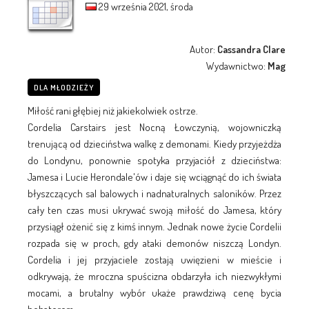
29 września 2021, środa
Autor:
Cassandra Clare
Wydawnictwo:
Mag
DLA MŁODZIEŻY
Miłość rani głębiej niż jakiekolwiek ostrze.
Cordelia Carstairs jest Nocną Łowczynią, wojowniczką
trenującą od dzieciństwa walkę z demonami. Kiedy przyjeżdża
do Londynu, ponownie spotyka przyjaciół z dzieciństwa:
Jamesa i Lucie Herondale'ów i daje się wciągnąć do ich świata
błyszczących sal balowych i nadnaturalnych saloników. Przez
cały ten czas musi ukrywać swoją miłość do Jamesa, który
przysiągł ożenić się z kimś innym. Jednak nowe życie Cordelii
rozpada się w proch, gdy ataki demonów niszczą Londyn.
Cordelia i jej przyjaciele zostają uwięzieni w mieście i
odkrywają, że mroczna spuścizna obdarzyła ich niezwykłymi
mocami, a brutalny wybór ukaże prawdziwą cenę bycia