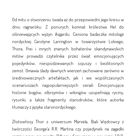
Od mitu o stworzeniu świata aż do przepowiedni jego kresu w
dniu ragnaröku. Z ponurych komnat królestwa Hel do
olśniewających wyżyn Asgardu. Ceniona badaczka mitologii
nordyckiej Carolyne Larrington w towarzystwie Lokiego,
Thora, Frei i innych znanych bohaterów skandynawskich
mitów prowadzi czytelnika przez świat emocjonujących
pojedynków, niespodziewanych sojuszy i bezlitosnych
zemst. Omawia ślady dawnych wierzeń zachowane zarówno w
średniowiecznych artefaktach, jak i we współczesnych
scenariuszach najpopularniejszych seriali. Emocjonujące
historie bogów, olbrzymów i wikingów uzupełniają ryciny,
rysunki, a także fragmenty starodruków, które autorka
tłumaczy z języka staronordyckiego.
Złotowłosy Thor z uniwersum Marvela, Biali Wędrowcy z
twórczości George’a R.R. Martina czy pojedynek na zagadki