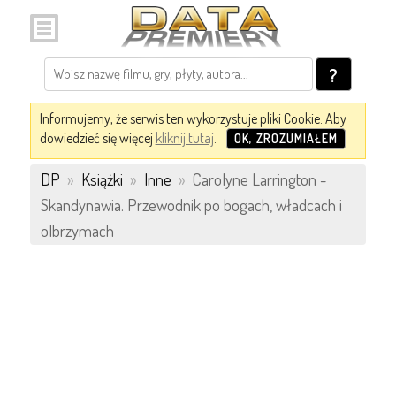
?
Informujemy, że serwis ten wykorzystuje pliki Cookie. Aby
dowiedzieć się więcej
kliknij tutaj
.
OK, ZROZUMIAŁEM
DP
»
Książki
»
Inne
»
Carolyne Larrington -
Skandynawia. Przewodnik po bogach, władcach i
olbrzymach