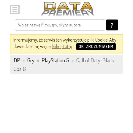
?
Informujemy, że serwis ten wykorzystuje pliki Cookie. Aby
dowiedzieć się więcej
kliknij tutaj
.
OK, ZROZUMIAŁEM
DP
»
Gry
»
PlayStation 5
»
Call of Duty: Black
Ops 6