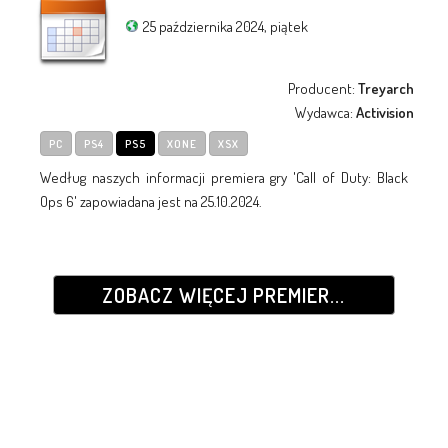
25 października 2024, piątek
Producent:
Treyarch
Wydawca:
Activision
PC
PS4
PS5
XONE
XSX
Według naszych informacji premiera gry 'Call of Duty: Black
Ops 6' zapowiadana jest na 25.10.2024.
ZOBACZ WIĘCEJ PREMIER...