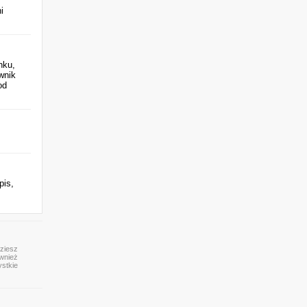
i
nku,
wnik
od
pis,
dziesz
ównież
ystkie