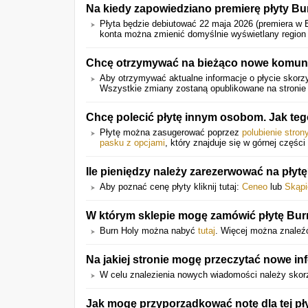
Na kiedy zapowiedziano premierę płyty Bu
Płyta będzie debiutować 22 maja 2026 (premiera w 
konta można zmienić domyślnie wyświetlany region d
Chcę otrzymywać na bieżąco nowe komunik
Aby otrzymywać aktualne informacje o płycie skorzy
Wszystkie zmiany zostaną opublikowane na stronie 
Chcę polecić płytę innym osobom. Jak te
Płytę można zasugerować poprzez
polubienie stro
pasku z opcjami
, który znajduje się w górnej części 
Ile pieniędzy należy zarezerwować na płyt
Aby poznać cenę płyty kliknij tutaj:
Ceneo
lub
Skąpi
W którym sklepie mogę zamówić płytę Bur
Burn Holy można nabyć
tutaj
. Więcej można znaleź
Na jakiej stronie mogę przeczytać nowe i
W celu znalezienia nowych wiadomości należy skor
Jak mogę przyporządkować notę dla tej pł