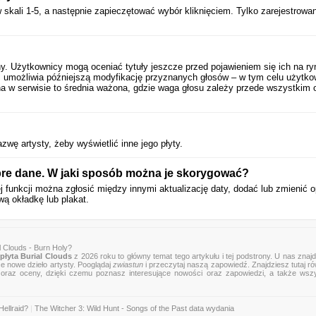
 skali 1-5, a następnie zapieczętować wybór kliknięciem. Tylko zarejestrowan
y. Użytkownicy mogą oceniać tytuły jeszcze przed pojawieniem się ich na ry
 umożliwia późniejszą modyfikację przyznanych głosów – w tym celu użytko
a w serwisie to średnia ważona, gdzie waga głosu zależy przede wszystkim 
zwę artysty, żeby wyświetlić inne jego płyty.
re dane. W jaki sposób można je skorygować?
j funkcji można zgłosić między innymi aktualizację daty, dodać lub zmienić o
wą okładkę lub plakat.
l Clouds - Burn Holy?
płyta Burial Clouds
z 2026 roku to główny temat tego artykułu i tej podstrony. U nas znaj
ce nowe dzieło artysty. Pooglądaj
zwiastun
i przeczytaj naszą zapowiedź. Znajdziesz tutaj r
zje oraz oceny, dzięki czemu poznasz interesujące nowości oraz zapowiedzi, a także wsz
Hellraid?
|
The Witcher 3: Wild Hunt - Songs of the Past data wydania