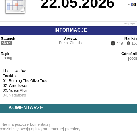
22.05.2026
zgłoś popr
INFORMACJE
Gatunek:
Arysta:
Rankin
Metal
Burial Clouds
449
15
Tagi:
Odnośnik
[dodaj]
[doda
Lista utworów:
Tracklist
01. Burning The Olive Tree
02. Windflower
03. Ashen Altar
04. Negations
05. Be Not Afraid
06. Screaming, Drowning, Pacified
KOMENTARZE
07. Forget Me Not
08. Eyes Without Light
Nie ma jeszcze komentarzy
podziel się swoją opinią na temat tej premiery!