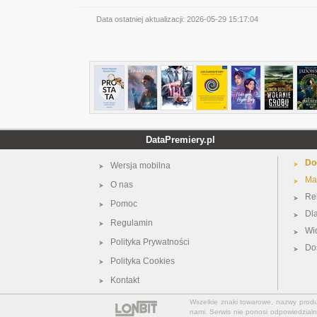
Data ostatniej aktualizacji:
2026-05-29 15:17:04
DataPremiery.pl
Do
Wersja mobilna
Ma
O nas
Re
Pomoc
Dl
Regulamin
Wi
Polityka Prywatności
Do
Polityka Cookies
Kontakt
Wszelkie znaki towarowe, nazwy produkt
nami. Serwis nie ponosi odpowiedzialn