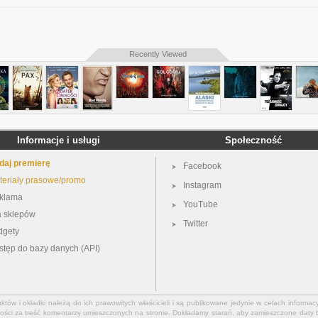
Recently Viewed
Informacje i usługi
Społeczność
daj premierę
Facebook
teriały prasowe/promo
Instagram
klama
YouTube
a sklepów
Twitter
dgety
stęp do bazy danych (API)
ów i okładki należą do ich prawowitych właścicieli i są publikowane jedynie w celach informacy
ości za treść komentarzy umieszczonych na stronie. Dokładamy starań, aby zamieszczone daty b