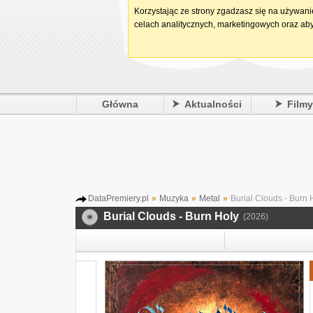
Korzystając ze strony zgadzasz się na używan
celach analitycznych, marketingowych oraz aby
Główna
Aktualności
Film
DataPremiery.pl
»
Muzyka
»
Metal
»
Burial Clouds - Burn 
Burial Clouds - Burn Holy
(2026)