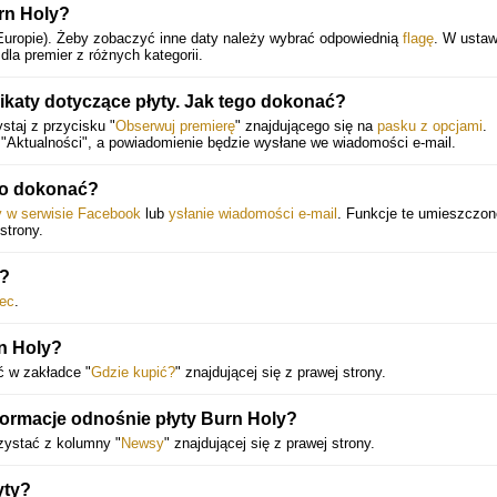
rn Holy?
Europie).
Żeby zobaczyć inne daty należy wybrać odpowiednią
flagę
. W ustaw
la premier z różnych kategorii.
aty dotyczące płyty. Jak tego dokonać?
staj z przycisku "
Obserwuj premierę
" znajdującego się na
pasku z opcjami
.
"Aktualności", a powiadomienie będzie wysłane we wiadomości e-mail.
go dokonać?
ny w serwisie Facebook
lub
ysłanie wiadomości e-mail
. Funkcje te umieszczon
strony.
ę?
ec
.
n Holy?
ć w zakładce "
Gdzie kupić?
" znajdującej się z prawej strony.
nformacje odnośnie płyty Burn Holy?
zystać z kolumny "
Newsy
" znajdującej się z prawej strony.
yty?