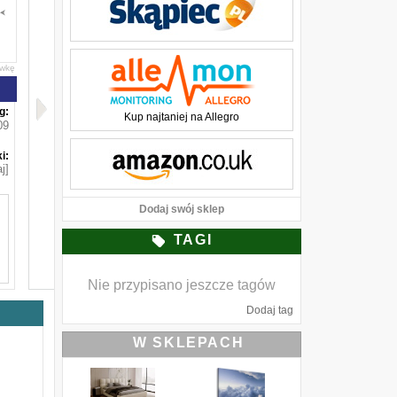
awkę
g:
Kup najtaniej na Allegro
09
i:
j]
Dodaj swój sklep
TAGI
Nie przypisano jeszcze tagów
Dodaj tag
W SKLEPACH