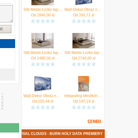
Silk Meble Łóżko tapicerowane Velia 200x200 z pojemnikiem cloud boucle barankowe bukla (ŁÓŻKOVELIA)
Wall-Dekor Obraz na płótnie z włókniny - Aerial Landscapes: Rays Lighting Up Fluffy Cloud Formations 120x80 cm wzór b-H-10049-b-a (A1-B-H-10049-B-A_12
Od
2840,00
zł
Od
330,72
zł
dź
Silk Meble Łóżko tapicerowane Selia 140x200 z pojemnikiem cloud boucle barankowe bukla (ŁÓŻKOSELIA)
Silk Meble Łóżko tapicerowane Velia 160x200 z pojemnikiem cloud boucle barankowe bukla (ŁÓŻKOVELIA)
Od
2490,00
zł
Od
2740,00
zł
Wall-Dekor Obraz na płótnie z włókniny - Aerial Landscapes: Rays Lighting Up Fluffy Cloud Formations 90x60 cm wzór b-H-10049-b-a (A1-B-H-10049-B-A_90X
Integrating Mindfulness into Anti-Oppression Pedagogy
Od
255,44
zł
Od
197,19
zł
 PŁYTA BURIAL CLOUDS - BURN HOLY DATA PREMIERY