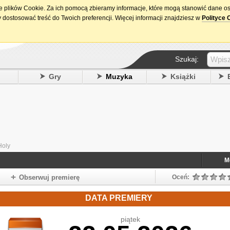
ie plików Cookie. Za ich pomocą zbieramy informacje, które mogą stanowić dane o
15. urodziny DataPremiery.pl
 dostosować treść do Twoich preferencji. Więcej informacji znajdziesz w
Polityce 
Szukaj:
y
Gry
Muzyka
Książki
Holy
M
Obserwuj premierę
Oceń:
DATA PREMIERY
piątek