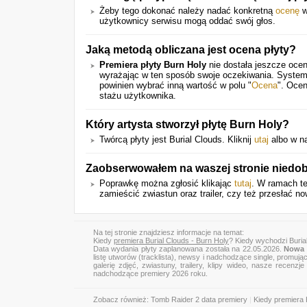
Żeby tego dokonać należy nadać konkretną
ocenę
w
użytkownicy serwisu mogą oddać swój głos.
Jaką metodą obliczana jest ocena płyty?
Premiera płyty Burn Holy
nie dostała jeszcze ocen
wyrażając w ten sposób swoje oczekiwania. System
powinien wybrać inną wartość w polu "
Ocena
". Ocen
stażu użytkownika.
Który artysta stworzył płytę Burn Holy?
Twórcą płyty jest Burial Clouds. Kliknij
utaj
albo w na
Zaobserwowałem na waszej stronie niedob
Poprawkę można zgłosić klikając
tutaj
. W ramach te
zamieścić zwiastun oraz trailer, czy też przesłać no
Na tej stronie znajdziesz informacje na temat:
Kiedy
premiera Burial Clouds - Burn Holy
? Kiedy wychodzi Buria
Data wydania płyty zaplanowana została na 22.05.2026.
Nowa 
listę utworów (tracklista), newsy i nadchodzące single, promują
galerię zdjęć, zwiastuny, trailery, klipy wideo, nasze recen
nadchodzące premiery 2026 roku.
Zobacz również:
Tomb Raider 2 data premiery
|
Kiedy premiera 