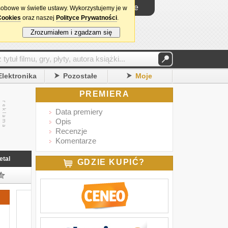
Logowanie
sobowe w świetle ustawy. Wykorzystujemy je w
Cookies
oraz naszej
Polityce Prywatności
.
Zrozumiałem i zgadzam się
Elektronika
Pozostałe
Moje
PREMIERA
Data premiery
Opis
Recenzje
Komentarze
etal
GDZIE KUPIĆ?