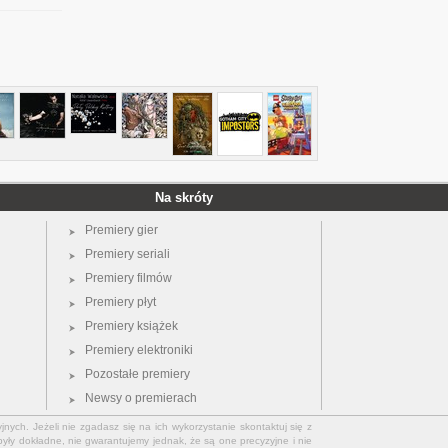
Na skróty
Premiery gier
Premiery seriali
Premiery filmów
Premiery płyt
Premiery książek
Premiery elektroniki
Pozostałe premiery
Newsy o premierach
jnych. Jeżeli nie zgadasz się na ich wykorzystanie skontaktuj się z
yły dokładne, nie gwarantujemy jednak, że są one precyzyjne i nie