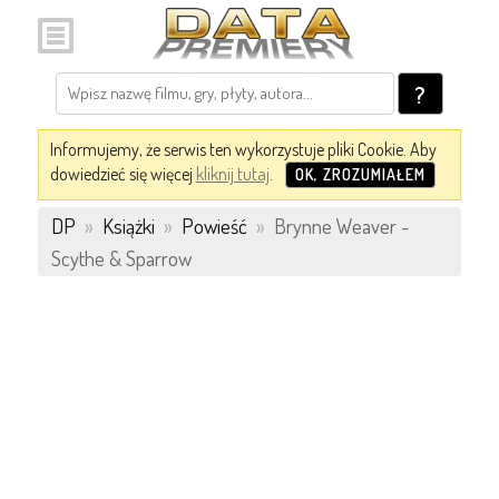
?
Informujemy, że serwis ten wykorzystuje pliki Cookie. Aby
dowiedzieć się więcej
kliknij tutaj
.
OK, ZROZUMIAŁEM
DP
»
Książki
»
Powieść
»
Brynne Weaver -
Scythe & Sparrow