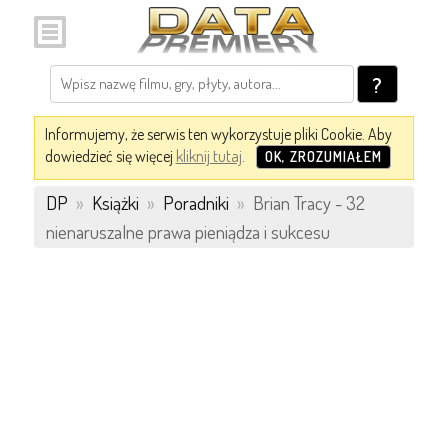
?
Informujemy, że serwis ten wykorzystuje pliki Cookie. Aby
dowiedzieć się więcej
kliknij tutaj
.
OK, ZROZUMIAŁEM
DP
»
Książki
»
Poradniki
»
Brian Tracy - 32
nienaruszalne prawa pieniądza i sukcesu