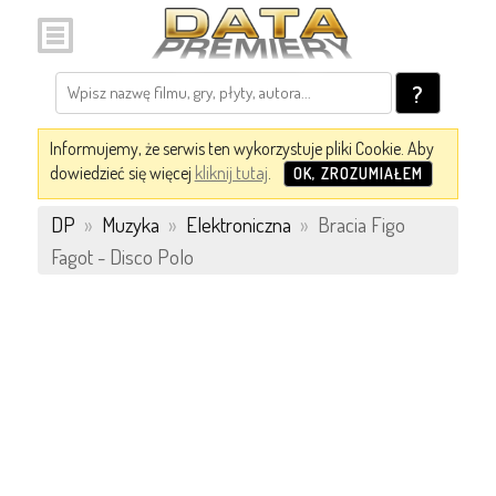
?
Informujemy, że serwis ten wykorzystuje pliki Cookie. Aby
dowiedzieć się więcej
kliknij tutaj
.
OK, ZROZUMIAŁEM
DP
»
Muzyka
»
Elektroniczna
»
Bracia Figo
Fagot - Disco Polo