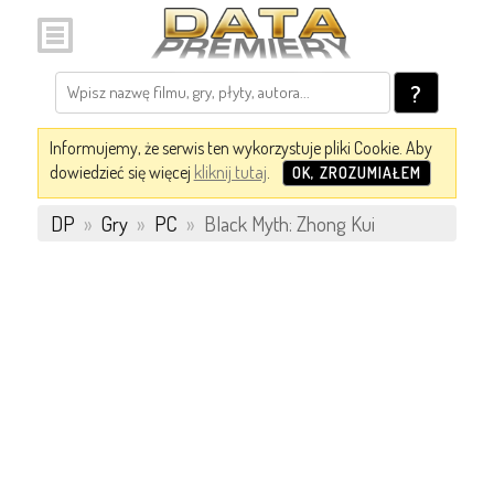
?
Informujemy, że serwis ten wykorzystuje pliki Cookie. Aby
dowiedzieć się więcej
kliknij tutaj
.
OK, ZROZUMIAŁEM
DP
»
Gry
»
PC
»
Black Myth: Zhong Kui