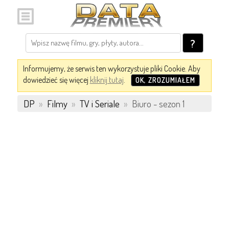
?
Informujemy, że serwis ten wykorzystuje pliki Cookie. Aby
dowiedzieć się więcej
kliknij tutaj
.
OK, ZROZUMIAŁEM
DP
»
Filmy
»
TV i Seriale
»
Biuro - sezon 1