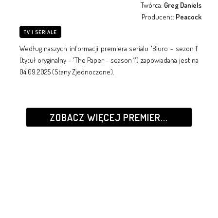
Twórca:
Greg Daniels
Producent:
Peacock
TV I SERIALE
Według naszych informacji premiera serialu 'Biuro - sezon 1'
(tytuł oryginalny - 'The Paper - season 1') zapowiadana jest na
04.09.2025 (Stany Zjednoczone).
ZOBACZ WIĘCEJ PREMIER...