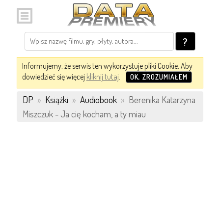
?
Informujemy, że serwis ten wykorzystuje pliki Cookie. Aby
dowiedzieć się więcej
kliknij tutaj
.
OK, ZROZUMIAŁEM
DP
»
Książki
»
Audiobook
»
Berenika Katarzyna
Miszczuk - Ja cię kocham, a ty miau