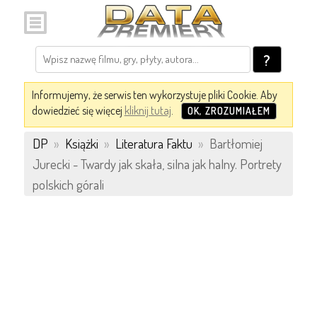
?
Informujemy, że serwis ten wykorzystuje pliki Cookie. Aby
dowiedzieć się więcej
kliknij tutaj
.
OK, ZROZUMIAŁEM
DP
»
Książki
»
Literatura Faktu
»
Bartłomiej
Jurecki - Twardy jak skała, silna jak halny. Portrety
polskich górali