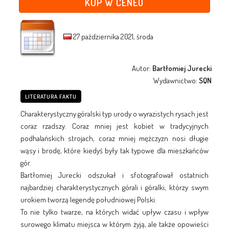
KUP W CENEO
27 października 2021, środa
Autor:
Bartłomiej Jurecki
Wydawnictwo:
SQN
LITERATURA FAKTU
Charakterystyczny góralski typ urody o wyrazistych rysach jest
coraz rzadszy. Coraz mniej jest kobiet w tradycyjnych
podhalańskich strojach, coraz mniej mężczyzn nosi długie
wąsy i brodę, które kiedyś były tak typowe dla mieszkańców
gór.
Bartłomiej Jurecki odszukał i sfotografował ostatnich
najbardziej charakterystycznych górali i góralki, którzy swym
urokiem tworzą legendę południowej Polski.
To nie tylko twarze, na których widać upływ czasu i wpływ
surowego klimatu miejsca w którym żyją, ale także opowieści