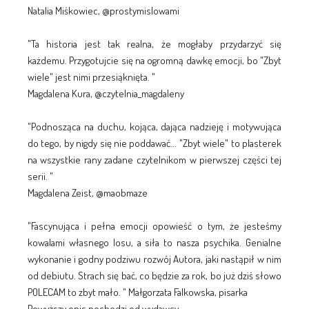
Natalia Miśkowiec, @prostymislowami
"Ta historia jest tak realna, że mogłaby przydarzyć się
każdemu. Przygotujcie się na ogromną dawkę emocji, bo "Zbyt
wiele" jest nimi przesiąknięta. "
Magdalena Kura, @czytelnia_magdaleny
"Podnosząca na duchu, kojąca, dająca nadzieję i motywująca
do tego, by nigdy się nie poddawać... "Zbyt wiele" to plasterek
na wszystkie rany zadane czytelnikom w pierwszej części tej
serii. "
Magdalena Zeist, @maobmaze
"Fascynująca i pełna emocji opowieść o tym, że jesteśmy
kowalami własnego losu, a siła to nasza psychika. Genialne
wykonanie i godny podziwu rozwój Autora, jaki nastąpił w nim
od debiutu. Strach się bać, co będzie za rok, bo już dziś słowo
POLECAM to zbyt mało. " Małgorzata Falkowska, pisarka
Powyższy opis pochodzi od wydawcy.