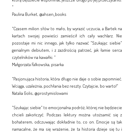
"
Paulina Burket, @ahsen_books
"Czasem milion słów to mało, by wyrazić uczucia, a Bartek na
kartach swojej powieści zamieścił ich cały wachlarz. Nie
pozostaje mi nic innego, jak tylko nazwać "Szukając siebie"
genialnym debiutem, i z zazdrością patrzeć, jak łamie serca
czytelników na kawałki. "
Małgorzata Falkowska, pisarka
"Pasjonująca historia, która długo nie daje o sobie zapomnieć.
Wciąga, uzależnia, pochłania bez reszty. Czytajcie, bo warto!"
Natalia Golis, @prostymislowami
"Szukając siebie" to emocjonalna podróż, której nie będziecie
chcieli zakończyć. Podczas lektury można utożsamić się z
bohaterem, odczuwając dokładnie to, co on. Emocje są tak
namacalne, że ma się wrażenie, że ta historia dzieje się tu i