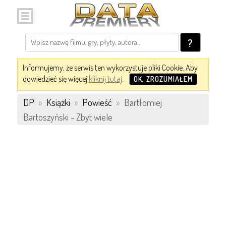
?
Informujemy, że serwis ten wykorzystuje pliki Cookie. Aby
dowiedzieć się więcej
kliknij tutaj
.
OK, ZROZUMIAŁEM
DP
»
Książki
»
Powieść
»
Bartłomiej
Bartoszyński - Zbyt wiele