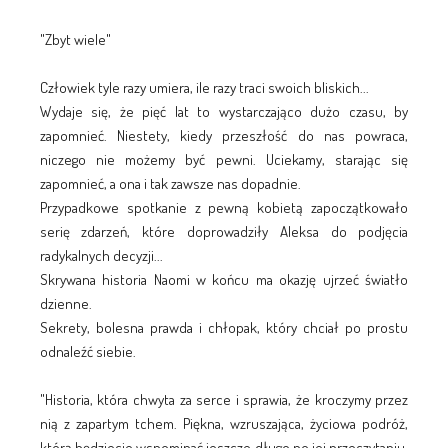
"Zbyt wiele"
Człowiek tyle razy umiera, ile razy traci swoich bliskich...
Wydaje się, że pięć lat to wystarczająco dużo czasu, by
zapomnieć. Niestety, kiedy przeszłość do nas powraca,
niczego nie możemy być pewni. Uciekamy, starając się
zapomnieć, a ona i tak zawsze nas dopadnie.
Przypadkowe spotkanie z pewną kobietą zapoczątkowało
serię zdarzeń, które doprowadziły Aleksa do podjęcia
radykalnych decyzji...
Skrywana historia Naomi w końcu ma okazję ujrzeć światło
dzienne.
Sekrety, bolesna prawda i chłopak, który chciał po prostu
odnaleźć siebie.
"Historia, która chwyta za serce i sprawia, że kroczymy przez
nią z zapartym tchem. Piękna, wzruszająca, życiowa podróż,
którą będziecie wspominać jeszcze długo po jej przeczytaniu.