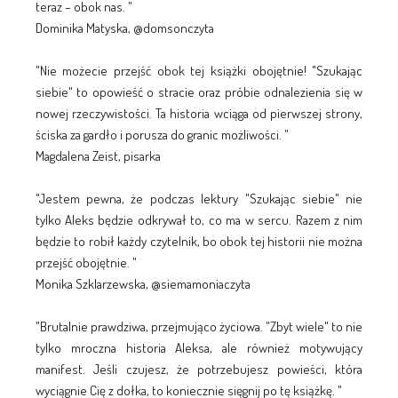
teraz – obok nas. "
Dominika Matyska, @domsonczyta
"Nie możecie przejść obok tej książki obojętnie! "Szukając
siebie" to opowieść o stracie oraz próbie odnalezienia się w
nowej rzeczywistości. Ta historia wciąga od pierwszej strony,
ściska za gardło i porusza do granic możliwości. "
Magdalena Zeist, pisarka
"Jestem pewna, że podczas lektury "Szukając siebie" nie
tylko Aleks będzie odkrywał to, co ma w sercu. Razem z nim
będzie to robił każdy czytelnik, bo obok tej historii nie można
przejść obojętnie. "
Monika Szklarzewska, @siemamoniaczyta
"Brutalnie prawdziwa, przejmująco życiowa. "Zbyt wiele" to nie
tylko mroczna historia Aleksa, ale również motywujący
manifest. Jeśli czujesz, że potrzebujesz powieści, która
wyciągnie Cię z dołka, to koniecznie sięgnij po tę książkę. "