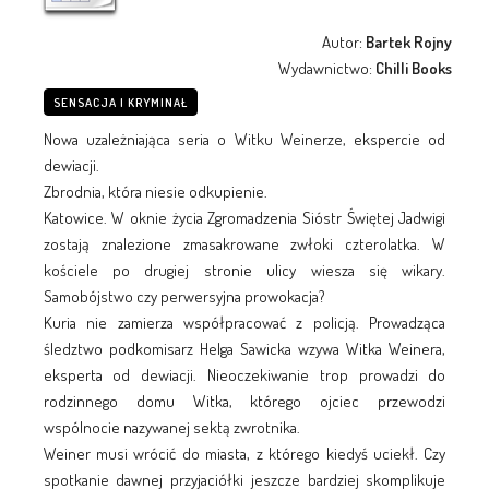
Autor:
Bartek Rojny
Wydawnictwo:
Chilli Books
SENSACJA I KRYMINAŁ
Nowa uzależniająca seria o Witku Weinerze, ekspercie od
dewiacji.
Zbrodnia, która niesie odkupienie.
Katowice. W oknie życia Zgromadzenia Sióstr Świętej Jadwigi
zostają znalezione zmasakrowane zwłoki czterolatka. W
kościele po drugiej stronie ulicy wiesza się wikary.
Samobójstwo czy perwersyjna prowokacja?
Kuria nie zamierza współpracować z policją. Prowadząca
śledztwo podkomisarz Helga Sawicka wzywa Witka Weinera,
eksperta od dewiacji. Nieoczekiwanie trop prowadzi do
rodzinnego domu Witka, którego ojciec przewodzi
wspólnocie nazywanej sektą zwrotnika.
Weiner musi wrócić do miasta, z którego kiedyś uciekł. Czy
spotkanie dawnej przyjaciółki jeszcze bardziej skomplikuje