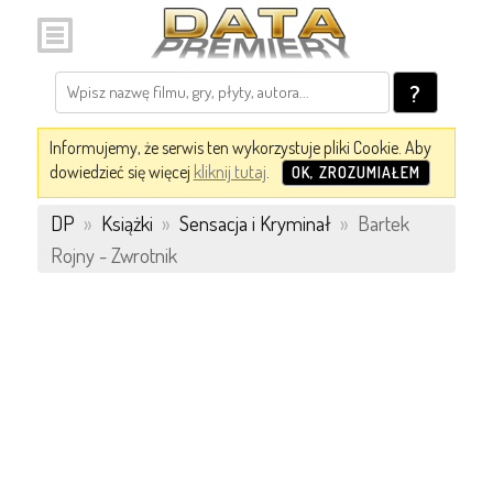
?
Informujemy, że serwis ten wykorzystuje pliki Cookie. Aby
dowiedzieć się więcej
kliknij tutaj
.
OK, ZROZUMIAŁEM
DP
»
Książki
»
Sensacja i Kryminał
»
Bartek
Rojny - Zwrotnik