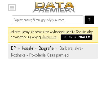
?
Informujemy, że serwis ten wykorzystuje pliki Cookie. Aby
dowiedzieć się więcej
kliknij tutaj
.
OK, ZROZUMIAŁEM
DP
»
Książki
»
Biografie
»
Barbara Iskra-
Kozińska - Pokolenia. Czas pamięci