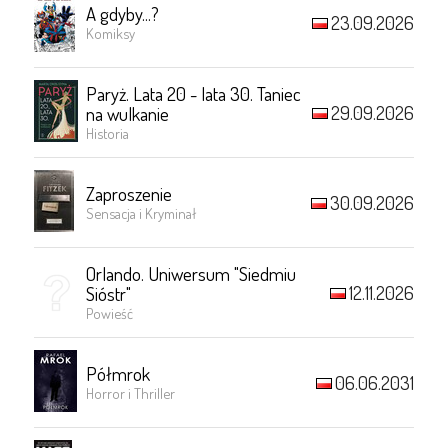
A gdyby...?
23.09.2026
Komiksy
Paryż. Lata 20 - lata 30. Taniec
29.09.2026
na wulkanie
Historia
Zaproszenie
30.09.2026
Sensacja i Kryminał
Orlando. Uniwersum "Siedmiu
12.11.2026
Sióstr"
Powieść
Półmrok
06.06.2031
Horror i Thriller