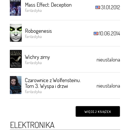
Mass Effect: Deception
31.01.2012
Fantastyka
Robogenesis
10.06.2014
Fantastyka
Wichry zimy
nieustalona
Fantastyka
Czarownice z Wolfensteinu.
nieustalona
Tom 3. Wyspa i drzwi
Fantastyka
WIĘCEJ KSIĄŻEK
ELEKTRONIKA