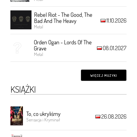
Rebel Riot - The Good, The
11.10.2026
Bad And The Heavy
Metal
Orden Ogan - Lords Of The
08.01.2027
Grave
Metal
WIĘCEJ MUZYKI
KSIĄŻKI
To, co ukryliśmy
26.08.2026
Sensacja i Kryminał