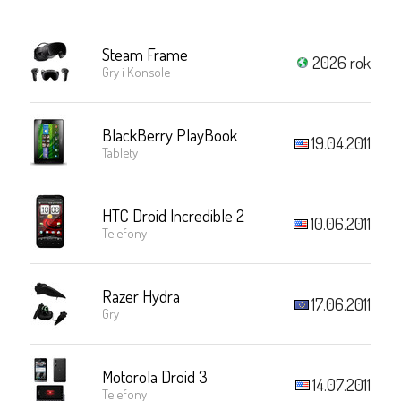
Steam Frame
2026 rok
Gry i Konsole
BlackBerry PlayBook
19.04.2011
Tablety
HTC Droid Incredible 2
10.06.2011
Telefony
Razer Hydra
17.06.2011
Gry
Motorola Droid 3
14.07.2011
Telefony