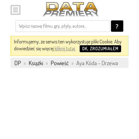
?
Informujemy, że serwis ten wykorzystuje pliki Cookie. Aby
dowiedzieć się więcej
kliknij tutaj
.
OK, ZROZUMIAŁEM
DP
»
Książki
»
Powieść
»
Aya Kōda - Drzewa