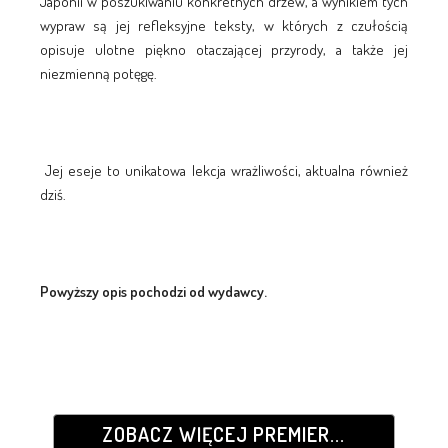
Japonii w poszukiwaniu konkretnych drzew, a wynikiem tych
wypraw są jej refleksyjne teksty, w których z czułością
opisuje ulotne piękno otaczającej przyrody, a także jej
niezmienną potęgę.
Jej eseje to unikatowa lekcja wrażliwości, aktualna również
dziś.
Powyższy opis pochodzi od wydawcy.
ZOBACZ WIĘCEJ PREMIER...