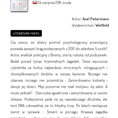
24 sierpnia 2011, środa
Autor:
Axel Petermann
Wydawnictwo:
Weltbild
LITERATURA FAKTU
Czy wiesz, że dobry portret psychologiczny przestępcy
pozwala zawęzić krąg podejrzanych z 200 do zaledwie 5 osób?
Autor, analityk policyjny z Bremy, zna tę robotę od podszewki.
Badał ponad tysiąc kryminalnych zagadek. Teraz wpuszcza
czytelnika za kulisy najbardziej mrocznych, intrygujących i
skomplikowanych śledztw w swojej karierze. Niczego nie
ubarwia, niczego nie przemilcza ∙ Zamordowano kobietę i
dwoje jej dzieci. Mąż pozornie nie miał motywu, by zabić. A
może jednak? ∙ Staruszka zgwałcona i zamordowana w swoim
sklepie. Podejrzenie pada na jej największego dłużnika, ale
test DNA udowadnia, że to błędny trop. Po latach następuje
zwrot w sprawie. ∙ Śmierć w pociągu. Krwawa zagadka