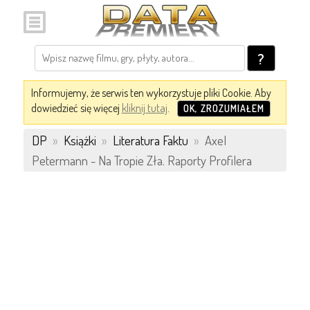
?
Informujemy, że serwis ten wykorzystuje pliki Cookie. Aby
dowiedzieć się więcej
kliknij tutaj
.
OK, ZROZUMIAŁEM
DP
»
Książki
»
Literatura Faktu
»
Axel
Petermann - Na Tropie Zła. Raporty Profilera