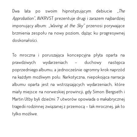
Dwa lata po swoim hipnotyzującym debiucie
„The
Approbation”
, AVKRVST prezentuje drugi i zarazem najbardziej
imponujący album:
„Waving at the Sky”
przenosi porywające
brzmienia zespołu na nowy poziom, dążąc ku progresywnej
doskonałości.
To mroczna i poruszająca koncepcyjna płyta oparta na
prawdziwych wydarzeniach – duchowy następca
poprzedniego albumu, a jednocześnie ogromny krok naprzód
na każdym możliwym polu. Narkotyczna, niepokojąca narracja
albumu oparta jest na wstrząsających wydarzeniach, które
miały miejsce na norweskiej prowincji, gdy Simon Bergseth i
Martin Utby byli dziećmi: 7 utworów opowiada o makabrycznej
tragedii rodzinnej związanej z przemocą – tak mrocznej, jak to
tylko możliwe.