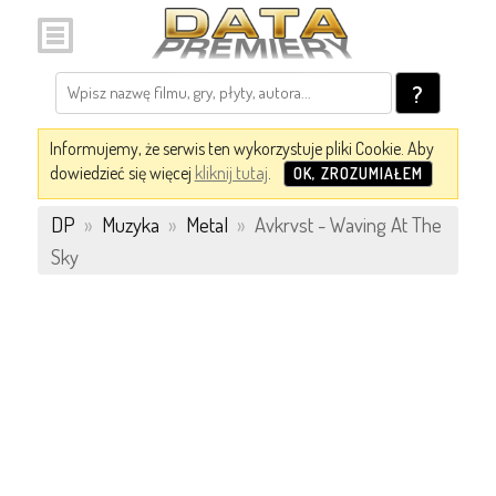
?
Informujemy, że serwis ten wykorzystuje pliki Cookie. Aby
dowiedzieć się więcej
kliknij tutaj
.
OK, ZROZUMIAŁEM
DP
»
Muzyka
»
Metal
»
Avkrvst - Waving At The
Sky