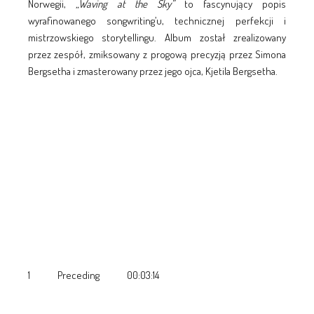
Norwegii,
„Waving at the Sky”
to fascynujący popis
wyrafinowanego songwriting’u, technicznej perfekcji i
mistrzowskiego storytellingu. Album został zrealizowany
przez zespół, zmiksowany z progową precyzją przez Simona
Bergsetha i zmasterowany przez jego ojca, Kjetila Bergsetha.
1 Preceding 00:03:14