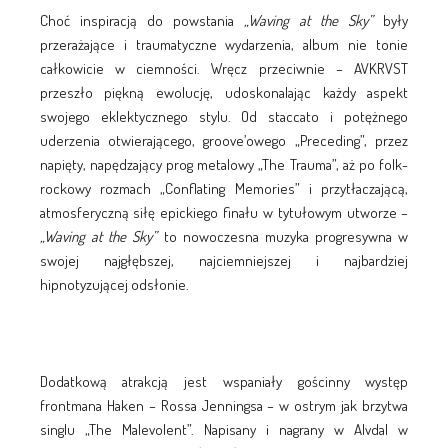
Choć inspiracją do powstania
„Waving at the Sky”
były
przerażające i traumatyczne wydarzenia, album nie tonie
całkowicie w ciemności. Wręcz przeciwnie – AVKRVST
przeszło piękną ewolucję, udoskonalając każdy aspekt
swojego eklektycznego stylu. Od staccato i potężnego
uderzenia otwierającego, groove’owego „Preceding”, przez
napięty, napędzający prog metalowy „The Trauma”, aż po folk-
rockowy rozmach „Conflating Memories” i przytłaczającą,
atmosferyczną siłę epickiego finału w tytułowym utworze –
„Waving at the Sky”
to nowoczesna muzyka progresywna w
swojej najgłębszej, najciemniejszej i najbardziej
hipnotyzującej odsłonie.
Dodatkową atrakcją jest wspaniały gościnny występ
frontmana Haken – Rossa Jenningsa – w ostrym jak brzytwa
singlu „The Malevolent”. Napisany i nagrany w Alvdal w