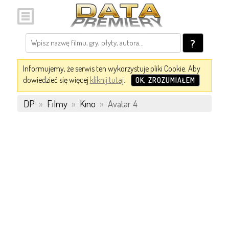
?
Informujemy, że serwis ten wykorzystuje pliki Cookie. Aby
dowiedzieć się więcej
kliknij tutaj
.
OK, ZROZUMIAŁEM
DP
»
Filmy
»
Kino
»
Avatar 4