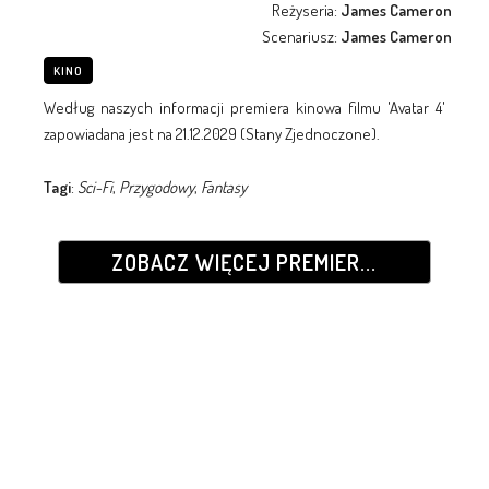
Reżyseria:
James Cameron
Scenariusz:
James Cameron
KINO
Według naszych informacji premiera kinowa filmu 'Avatar 4'
zapowiadana jest na 21.12.2029 (Stany Zjednoczone).
Tagi
:
Sci-Fi
,
Przygodowy
,
Fantasy
ZOBACZ WIĘCEJ PREMIER...