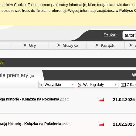
ie plików Cookie. Za ich pomocą zbieramy informacje, które mogą stanowić dane o
15. urodziny DataPremiery.pl
 dostosować treść do Twoich preferencji. Więcej informacji znajdziesz w
Polityce 
Szukaj:
y
Gry
Muzyka
Książki
ra
"
nie premiery
W
(4)
Wszystkie
Według daty
Z Kat
ą historię - Książka na Pokolenia
21.02.2025
(2025)
ją historię - Książka na Pokolenia
21.02.2025
(2025)