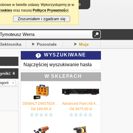
Logowanie
sobowe w świetle ustawy. Wykorzystujemy je w
Cookies
oraz naszej
Polityce Prywatności
.
Zrozumiałem i zgadzam się
Elektronika
Pozostałe
Moje
WYSZUKIWANE
Najczęściej wyszukiwanie hasła
yniki: 4
W SKLEPACH
egorii
DEWALT DWST82968-1 Skrzynia Organizer TSTAK V 2.0 + torba narzędziowa - Autoryzowany Dystrybutor
Advanced Paris A8 APEX Czarny - Kup na raty do 48x0% - Negocjuj cenę 17 875 12 12 - Autoryzowany salon
Od
189,99
zł
Od
3875,00
zł