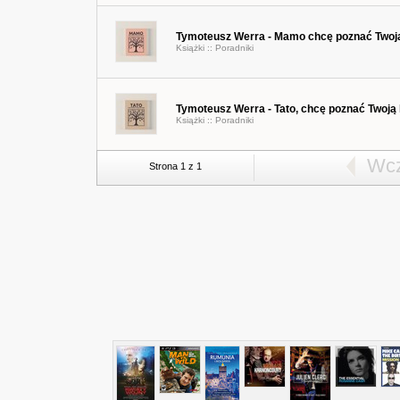
Tymoteusz Werra - Mamo chcę poznać Twoją 
Książki ::
Poradniki
Tymoteusz Werra - Tato, chcę poznać Twoją h
Książki ::
Poradniki
Wcz
Strona 1 z 1