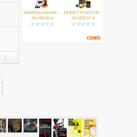
Zakrętarka udarowa akumulatorowa 18V 155Nm 2Ah akc BLACK DECKER BDCIM18D1A - Autoryzowany Dystrybutor
DEWALT DCH273 Młotowiertarka SDS+ 18V 2x 5Ah ładowarka + Zestaw dłut, wierteł 11el. - Autoryzowany Dystrybutor
Od
268,40
zł
Od
1625,62
zł
y