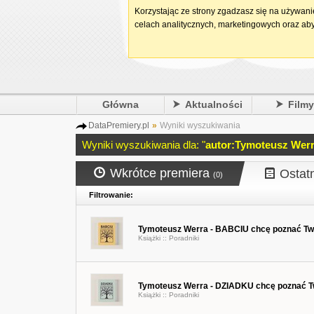
Korzystając ze strony zgadzasz się na używan
celach analitycznych, marketingowych oraz aby
Główna
Aktualności
Film
DataPremiery.pl
»
Wyniki wyszukiwania
Wyniki wyszukiwania dla: "
autor:Tymoteusz Wer
Wkrótce premiera
Ostat
(0)
Filtrowanie:
Tymoteusz Werra - BABCIU chcę poznać Twoj
Książki ::
Poradniki
Tymoteusz Werra - DZIADKU chcę poznać Two
Książki ::
Poradniki