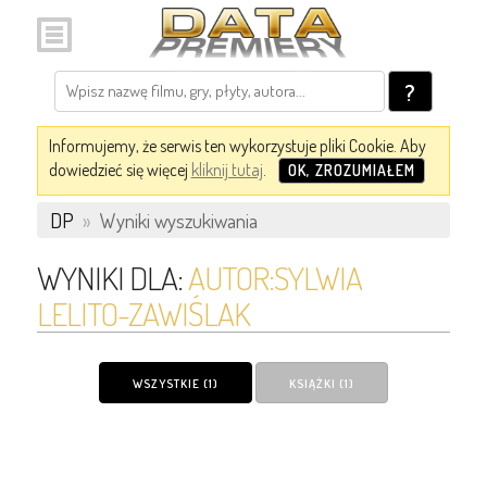
?
Informujemy, że serwis ten wykorzystuje pliki Cookie. Aby
dowiedzieć się więcej
kliknij tutaj
.
OK, ZROZUMIAŁEM
DP
»
Wyniki wyszukiwania
WYNIKI DLA:
AUTOR:SYLWIA
LELITO-ZAWIŚLAK
WSZYSTKIE (1)
KSIĄŻKI (1)