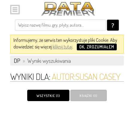
?
Informujemy, że serwis ten wykorzystuje pliki Cookie. Aby
dowiedzieć się więcej
kliknij tutaj
.
OK, ZROZUMIAŁEM
DP
»
Wyniki wyszukiwania
WYNIKI DLA:
AUTOR:SUSAN CASEY
WSZYSTKIE (1)
KSIĄŻKI (1)