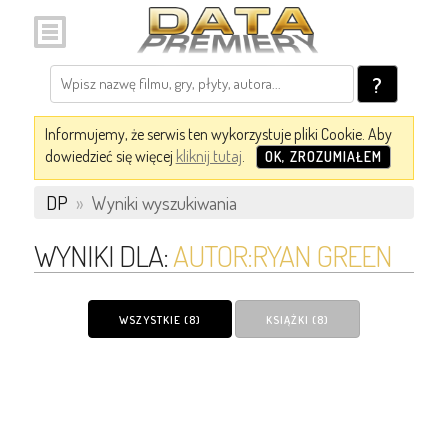
?
Informujemy, że serwis ten wykorzystuje pliki Cookie. Aby
dowiedzieć się więcej
kliknij tutaj
.
OK, ZROZUMIAŁEM
DP
»
Wyniki wyszukiwania
WYNIKI DLA:
AUTOR:RYAN GREEN
WSZYSTKIE (8)
KSIĄŻKI (8)