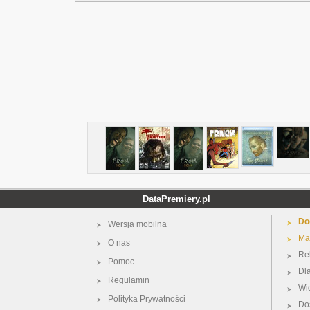
DataPremiery.pl
Do
Wersja mobilna
Ma
O nas
Re
Pomoc
Dl
Regulamin
Wi
Polityka Prywatności
Do