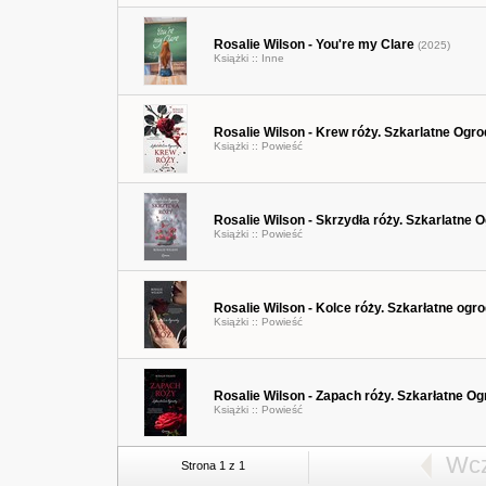
Rosalie Wilson - You're my Clare
(2025)
Książki ::
Inne
Rosalie Wilson - Krew róży. Szkarlatne Ogr
Książki ::
Powieść
Rosalie Wilson - Skrzydła róży. Szkarlatne 
Książki ::
Powieść
Rosalie Wilson - Kolce róży. Szkarłatne ogr
Książki ::
Powieść
Rosalie Wilson - Zapach róży. Szkarłatne O
Książki ::
Powieść
Wcz
Strona 1 z 1