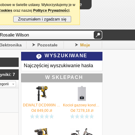
Logowanie
sobowe w świetle ustawy. Wykorzystujemy je w
Cookies
oraz naszej
Polityce Prywatności
.
Zrozumiałem i zgadzam się
Elektronika
Pozostałe
Moje
WYSZUKIWANE
Najczęściej wyszukiwanie hasła
yniki: 7
W SKLEPACH
egorii
DEWALT DCD999N Wiertarko-wkrętarka udarowa 18V 126Nm "body" - Autoryzowany Dystrybutor
Kocioł gazowy kondensacyjny 2-funkcyjny MCR4 19/20 MI De Dietrich Autoryzowany Sprzedawca !!
Od
849,00
zł
Od
7278,18
zł