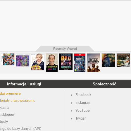
Recently Viewed
Informacje i usługi
Społeczność
daj premierę
Facebook
teriały prasowe/promo
Instagram
klama
YouTube
a sklepów
Twitter
dgety
stęp do bazy danych (API)