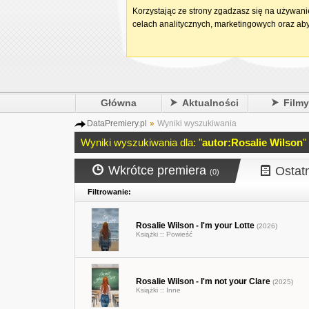
Korzystając ze strony zgadzasz się na używan
celach analitycznych, marketingowych oraz aby
Główna
Aktualności
Film
DataPremiery.pl
»
Wyniki wyszukiwania
Wyniki wyszukiwania dla: "
autor:Rosalie Wilson
"
Wkrótce premiera
Ostat
(0)
Filtrowanie:
Rosalie Wilson - I'm your Lotte
(2026)
Książki ::
Powieść
Rosalie Wilson - I'm not your Clare
(2025)
Książki ::
Inne