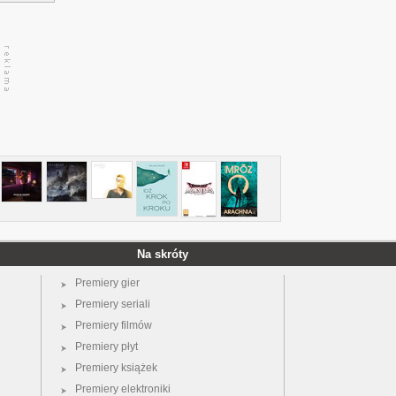
Na skróty
Premiery gier
Premiery seriali
Premiery filmów
Premiery płyt
Premiery książek
Premiery elektroniki