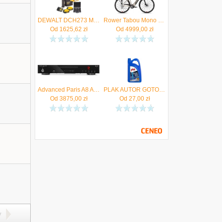
DEWALT DCH273 Młotowiertarka SDS+ 18V 2x 5Ah ładowarka + Zestaw dłut, wierteł 11el. - Autoryzowany Dystrybutor
Rower Tabou Mono Up Eco Jr KOŁO 26'' beige/red*AUTORYZOWANY SPRZEDAWCA TABOU*
Od
1625,62
zł
Od
4999,00
zł
Advanced Paris A8 APEX Czarny - Kup na raty do 48x0% - Negocjuj cenę 17 875 12 12 - Autoryzowany salon
PLAK AUTOR GOTOWY PŁYN DO CHŁODNIC -35°C 5L
Od
3875,00
zł
Od
27,00
zł
y