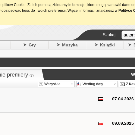
ie plików Cookie. Za ich pomocą zbieramy informacje, które mogą stanowić dane o
15. urodziny DataPremiery.pl
 dostosować treść do Twoich preferencji. Więcej informacji znajdziesz w
Polityce 
Szukaj:
y
Gry
Muzyka
Książki
nie premiery
W
(7)
Wszystkie
Według daty
Z Kat
07.04.2026
09.09.2025