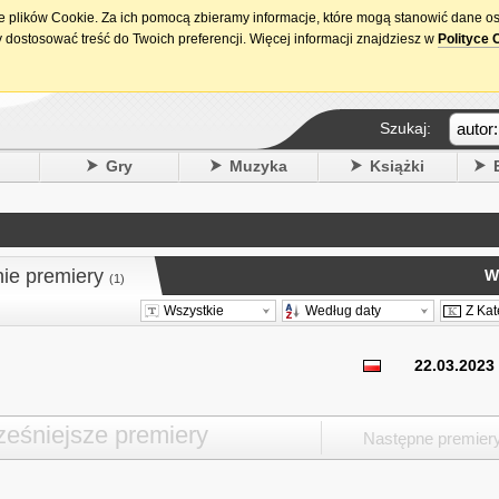
ie plików Cookie. Za ich pomocą zbieramy informacje, które mogą stanowić dane o
15. urodziny DataPremiery.pl
 dostosować treść do Twoich preferencji. Więcej informacji znajdziesz w
Polityce 
Szukaj:
y
Gry
Muzyka
Książki
nie premiery
W
(1)
Wszystkie
Według daty
Z Kat
22.03.2023
eśniejsze premiery
Następne premier