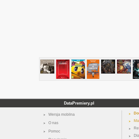
DataPremiery.pl
Do
Wersja mobilna
Ma
O nas
Re
Pomoc
Dl