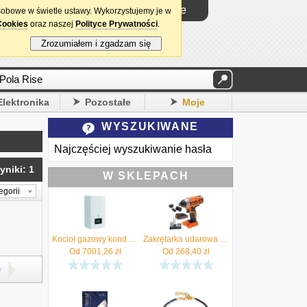
Logowanie
sobowe w świetle ustawy. Wykorzystujemy je w
Cookies
oraz naszej
Polityce Prywatności
.
Zrozumiałem i zgadzam się
Elektronika
Pozostałe
Moje
WYSZUKIWANE
Najczęściej wyszukiwanie hasła
yniki: 1
W SKLEPACH
egorii
Kocioł gazowy kondensacyjny MCR4 19 1funkcyjny De Dietrich Autoryzowany Sprzedawca !! 7857044
Zakrętarka udarowa akumulatorowa 18V 155Nm 2Ah akc BLACK DECKER BDCIM18D1A - Autoryzowany Dystrybutor
Od
7001,26
zł
Od
268,40
zł
y