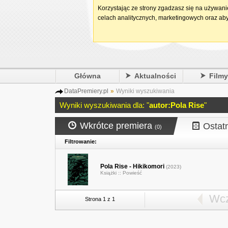
Korzystając ze strony zgadzasz się na używan
celach analitycznych, marketingowych oraz aby
Główna
Aktualności
Film
DataPremiery.pl
»
Wyniki wyszukiwania
Wyniki wyszukiwania dla: "
autor:Pola Rise
"
Wkrótce premiera
Ostat
(0)
Filtrowanie:
Pola Rise - Hikikomori
(2023)
Książki ::
Powieść
Wcz
Strona 1 z 1