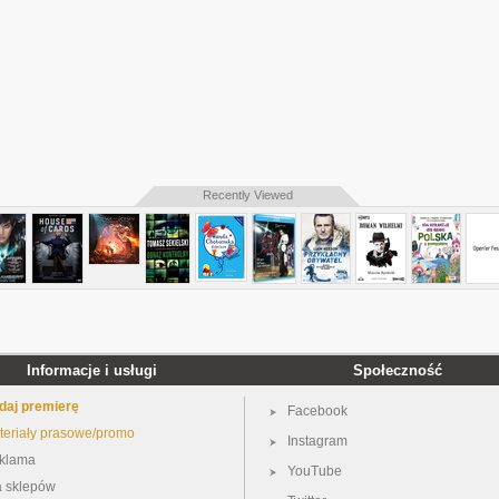
Recently Viewed
Informacje i usługi
Społeczność
daj premierę
Facebook
teriały prasowe/promo
Instagram
klama
YouTube
a sklepów