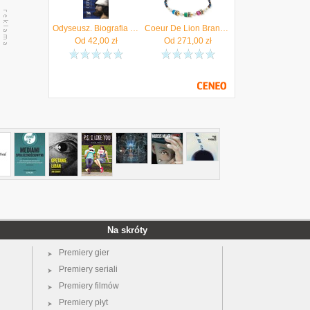
Odyseusz. Biografia nieautoryzowana
Coeur De Lion Bransoletka Sparkling Princess couture 4567/30-1550 | Dostawa 24h | Kod rabatowy: NASTART | Autoryzowany sklep | Oryginalne opakowanie
Od
42,00
zł
Od
271,00
zł
Na skróty
Premiery gier
Premiery seriali
Premiery filmów
Premiery płyt